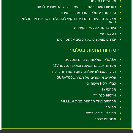
מלחציים לשולחן
בטריות נטענות: המדריך המקיף לכל מה שצריך לדעת
טכומטר דיגיטלי - מודד מהירות סיבוב
מצלמה תרמית – המדריך המקיף לטכנולוגיה שרואה את הבלתי
נראה
ציוד בדיקה לטכנאי תקשורת
רספברי פיי
יצרנים מומלצים של רכיבים אלקטרוניים
הסדרות החמות בטלמיר
YUASA - סוללות,מצברים ומטענים
מקדחה/מברגה נטענת וסוללה נטענת 12V
זכוכית מגדלת שולחנית עם תאורה והגדלה
פליירים וקאטרים של חברת DURATOOL
כבלי HDMI איכותיים
מלחמי גז
אוזניות סנהייזר
מלחמים וציוד הלחמה מבית WELLER
ספייסר
סט כלי עבודה ידניים
משחזות דרמל