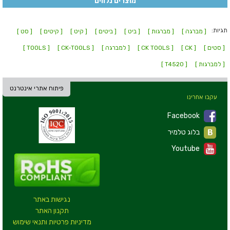
מוצרים נלווים
תגיות:
[ מברגה ]
[ מברגות ]
[ ביט ]
[ ביטים ]
[ קיט ]
[ קיטים ]
[ סט ]
[ סטים ]
[ CK ]
[ CK TOOLS ]
[ למברגה ]
[ CK-TOOLS ]
[ TOOLS ]
[ למברגות ]
[ T4520 ]
פיתוח אתרי אינטרנט
עקבו אחרינו
Facebook
בלוג טלמיר
Youtube
נגישות באתר
תקנון האתר
מדיניות פרטיות ותנאי שימוש