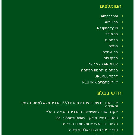
המומלצים
Amphenol
Arduino
Raspberry Pi
רב מודד
מלחמים
פנסים
כלי עבודה
ספקי כוח
KARCHER / קרשר
מלחמים ותחנות הלחמה
דרמל DREMEL
זיווד ומחברים NEUTRIK
חדש בבלוג
איך מקימים עמדת עבודה מוגנת ESD: מדריך מלא למשטח, צמיד
והארקה
אקדח אוויר לתעשייה – המדריך המקצועי המלא
ממסרים מצב מוצק – Solid State Relay
מלחמי גז: מבערים ומלחמים גז ניידים
ספריי ניקוי מגעים באלקטרוניקה