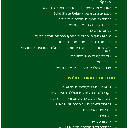
והארקה
אקדח אוויר לתעשייה – המדריך המקצועי המלא
ממסרים מצב מוצק – Solid State Relay
מלחמי גז: מבערים ומלחמים גז ניידים
ספריי ניקוי מגעים באלקטרוניקה
מלחציים לשולחן
בטריות נטענות: המדריך המקיף לכל מה שצריך לדעת
טכומטר דיגיטלי - מודד מהירות סיבוב
מצלמה תרמית – המדריך המקיף לטכנולוגיה שרואה את הבלתי
נראה
ציוד בדיקה לטכנאי תקשורת
רספברי פיי
יצרנים מומלצים של רכיבים אלקטרוניים
הסדרות החמות בטלמיר
YUASA - סוללות,מצברים ומטענים
מקדחה/מברגה נטענת וסוללה נטענת 12V
זכוכית מגדלת שולחנית עם תאורה והגדלה
פליירים וקאטרים של חברת DURATOOL
כבלי HDMI איכותיים
מלחמי גז
אוזניות סנהייזר
מלחמים וציוד הלחמה מבית WELLER