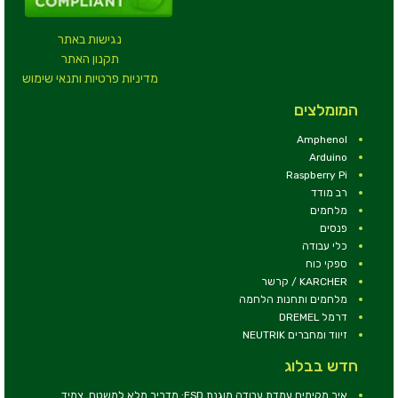
נגישות באתר
תקנון האתר
מדיניות פרטיות ותנאי שימוש
המומלצים
Amphenol
Arduino
Raspberry Pi
רב מודד
מלחמים
פנסים
כלי עבודה
ספקי כוח
KARCHER / קרשר
מלחמים ותחנות הלחמה
דרמל DREMEL
זיווד ומחברים NEUTRIK
חדש בבלוג
איך מקימים עמדת עבודה מוגנת ESD: מדריך מלא למשטח, צמיד