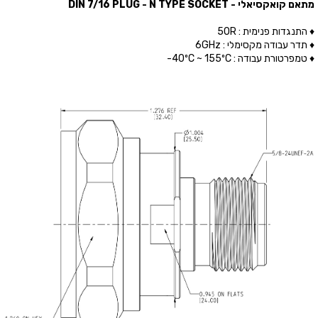
מתאם קואקסיאלי - DIN 7/16 PLUG - N TYPE SOCKET
♦ התנגדות פנימית : 50R
♦ תדר עבודה מקסימלי : 6GHz
♦ טמפרטורת עבודה : 40ºC ~ 155ºC-