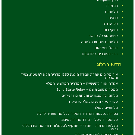
רב מודד
מלחמים
פנסים
כלי עבודה
ספקי כוח
KARCHER / קרשר
מלחמים ותחנות הלחמה
דרמל DREMEL
זיווד ומחברים NEUTRIK
חדש בבלוג
איך מקימים עמדת עבודה מוגנת ESD: מדריך מלא למשטח, צמיד
והארקה
אקדח אוויר לתעשייה – המדריך המקצועי המלא
ממסרים מצב מוצק – Solid State Relay
מלחמי גז: מבערים ומלחמים גז ניידים
ספריי ניקוי מגעים באלקטרוניקה
מלחציים לשולחן
בטריות נטענות: המדריך המקיף לכל מה שצריך לדעת
טכומטר דיגיטלי - מודד מהירות סיבוב
מצלמה תרמית – המדריך המקיף לטכנולוגיה שרואה את הבלתי
נראה
ציוד בדיקה לטכנאי תקשורת