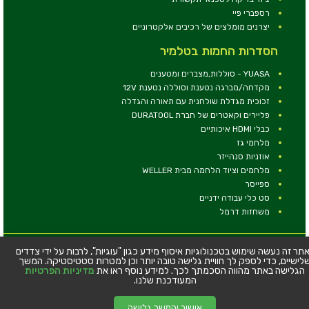
רספברי פיי
יצרנים מומלצים של רכיבים אלקטרוניים
הסדרות החמות בטלמיר
YUASA - סוללות,מצברים ומטענים
מקדחה/מברגה נטענת וסוללה נטענת 12V
זכוכית מגדלת שולחנית עם תאורה והגדלה
פליירים וקאטרים של חברת DURATOOL
כבלי HDMI איכותיים
מלחמי גז
אוזניות סנהייזר
מלחמים וציוד הלחמה מבית WELLER
ספייסר
סט כלי עבודה ידניים
משחזות דרמל
© כל הזכויות שמורות - טלמיר אלקטרוניקה בע''מ
תר זה נעשה שימוש בטכנולוגיות איסוף מידע כגון "עוגיות", לרבות על ידי צדדים
לישיים, כדי לספק לך חוויית גלישה טובה יותר וכן למטרות סטטיסטיקה. המשך
כתובת: דרך העצמאות 63, חיפה
הגלישה באתר מהווה הסכמתך לכך. למידע נוסף ראו את
מדיניות הפרטיות
טלפון:
04-8534564
המעודכנת שלנו.
אישור והמשך גלישה