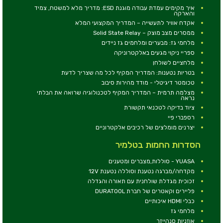
איך מקימים עמדת עבודה מוגנת ESD: מדריך מלא למשטח, צמיד
והארקה
אקדח אוויר לתעשייה – המדריך המקצועי המלא
ממסרים מצב מוצק – Solid State Relay
מלחמי גז: מבערים ומלחמים גז ניידים
ספריי ניקוי מגעים באלקטרוניקה
מלחציים לשולחן
בטריות נטענות: המדריך המקיף לכל מה שצריך לדעת
טכומטר דיגיטלי - מודד מהירות סיבוב
מצלמה תרמית – המדריך המקיף לטכנולוגיה שרואה את הבלתי
נראה
ציוד בדיקה לטכנאי תקשורת
רספברי פיי
יצרנים מומלצים של רכיבים אלקטרוניים
הסדרות החמות בטלמיר
YUASA - סוללות,מצברים ומטענים
מקדחה/מברגה נטענת וסוללה נטענת 12V
זכוכית מגדלת שולחנית עם תאורה והגדלה
פליירים וקאטרים של חברת DURATOOL
כבלי HDMI איכותיים
מלחמי גז
אוזניות סנהייזר