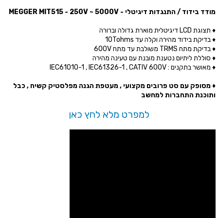
מודד בידוד / התנגדות דיגיטלי - MEGGER MIT515 - 250V ~ 5000V
♦ תצוגת LCD דיגיטלית מוארת גדולה וברורה
♦ בדיקת בידוד מהירה וקלה עד 10Tohms
♦ בדיקת מתח TRMS משולבת עד מתח 600V
♦ סוללת ליתיום נטענת מובנת עם טעינה מהירה
♦ מאושר בתקנים : IEC61010-1 , IEC61326-1 , CATIV 600V
♦ מסופק עם סט פרובים מקצועי , מעטפת הגנה מפלסטיק קשיח , כבל
ותוכנת התחברות למחשב
למפרט מלא לחץ כאן