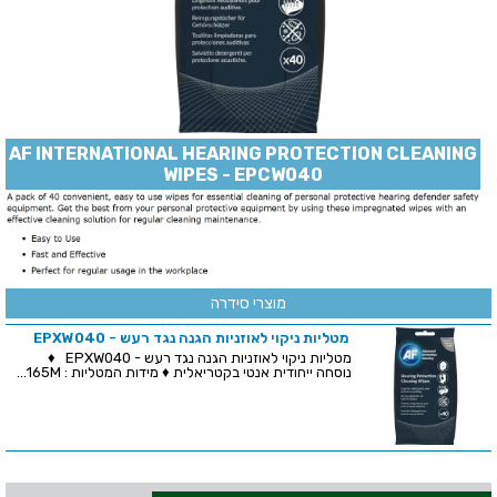
AF INTERNATIONAL HEARING PROTECTION CLEANING
WIPES - EPCW040
מוצרי סידרה
מטליות ניקוי לאוזניות הגנה נגד רעש - EPXW040
מטליות ניקוי לאוזניות הגנה נגד רעש - EPXW040 ♦
נוסחה ייחודית אנטי בקטריאלית ♦ מידות המטליות : 165M...