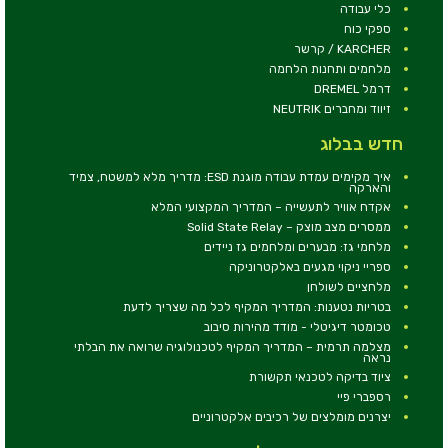
כלי עבודה
ספקי כוח
KARCHER / קרשר
מלחמים ותחנות הלחמה
דרמל DREMEL
זיווד ומחברים NEUTRIK
חדש בבלוג
איך מקימים עמדת עבודה מוגנת ESD: מדריך מלא למשטח, צמיד
והארקה
אקדח אוויר לתעשייה – המדריך המקצועי המלא
ממסרים מצב מוצק – Solid State Relay
מלחמי גז: מבערים ומלחמים גז ניידים
ספריי ניקוי מגעים באלקטרוניקה
מלחציים לשולחן
בטריות נטענות: המדריך המקיף לכל מה שצריך לדעת
טכומטר דיגיטלי - מודד מהירות סיבוב
מצלמה תרמית – המדריך המקיף לטכנולוגיה שרואה את הבלתי
נראה
ציוד בדיקה לטכנאי תקשורת
רספברי פיי
יצרנים מומלצים של רכיבים אלקטרוניים