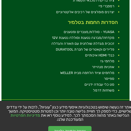
ציוד בדיקה לטכנאי תקשורת
רספברי פיי
יצרנים מומלצים של רכיבים אלקטרוניים
הסדרות החמות בטלמיר
YUASA - סוללות,מצברים ומטענים
מקדחה/מברגה נטענת וסוללה נטענת 12V
זכוכית מגדלת שולחנית עם תאורה והגדלה
פליירים וקאטרים של חברת DURATOOL
כבלי HDMI איכותיים
מלחמי גז
אוזניות סנהייזר
מלחמים וציוד הלחמה מבית WELLER
ספייסר
סט כלי עבודה ידניים
משחזות דרמל
© כל הזכויות שמורות - טלמיר אלקטרוניקה בע''מ
תר זה נעשה שימוש בטכנולוגיות איסוף מידע כגון "עוגיות", לרבות על ידי צדדים
לישיים, כדי לספק לך חוויית גלישה טובה יותר וכן למטרות סטטיסטיקה. המשך
כתובת: דרך העצמאות 63, חיפה
הגלישה באתר מהווה הסכמתך לכך. למידע נוסף ראו את
מדיניות הפרטיות
טלפון:
04-8534564
המעודכנת שלנו.