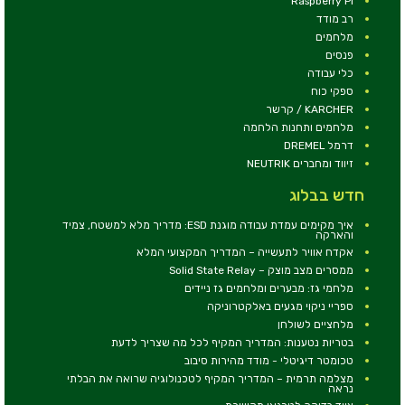
Raspberry Pi
רב מודד
מלחמים
פנסים
כלי עבודה
ספקי כוח
KARCHER / קרשר
מלחמים ותחנות הלחמה
דרמל DREMEL
זיווד ומחברים NEUTRIK
חדש בבלוג
איך מקימים עמדת עבודה מוגנת ESD: מדריך מלא למשטח, צמיד
והארקה
אקדח אוויר לתעשייה – המדריך המקצועי המלא
ממסרים מצב מוצק – Solid State Relay
מלחמי גז: מבערים ומלחמים גז ניידים
ספריי ניקוי מגעים באלקטרוניקה
מלחציים לשולחן
בטריות נטענות: המדריך המקיף לכל מה שצריך לדעת
טכומטר דיגיטלי - מודד מהירות סיבוב
מצלמה תרמית – המדריך המקיף לטכנולוגיה שרואה את הבלתי
נראה