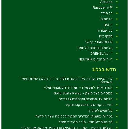
Arduino
Raspberry Pi
רב מודד
מלחמים
פנסים
כלי עבודה
ספקי כוח
KARCHER / קרשר
מלחמים ותחנות הלחמה
דרמל DREMEL
זיווד ומחברים NEUTRIK
חדש בבלוג
איך מקימים עמדת עבודה מוגנת ESD: מדריך מלא למשטח, צמיד
והארקה
אקדח אוויר לתעשייה – המדריך המקצועי המלא
ממסרים מצב מוצק – Solid State Relay
מלחמי גז: מבערים ומלחמים גז ניידים
ספריי ניקוי מגעים באלקטרוניקה
מלחציים לשולחן
בטריות נטענות: המדריך המקיף לכל מה שצריך לדעת
טכומטר דיגיטלי - מודד מהירות סיבוב
מצלמה תרמית – המדריך המקיף לטכנולוגיה שרואה את הבלתי