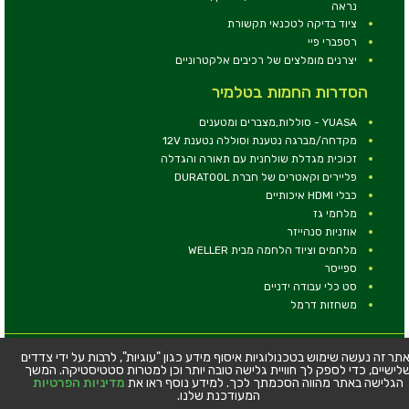
נראה
ציוד בדיקה לטכנאי תקשורת
רספברי פיי
יצרנים מומלצים של רכיבים אלקטרוניים
הסדרות החמות בטלמיר
YUASA - סוללות,מצברים ומטענים
מקדחה/מברגה נטענת וסוללה נטענת 12V
זכוכית מגדלת שולחנית עם תאורה והגדלה
פליירים וקאטרים של חברת DURATOOL
כבלי HDMI איכותיים
מלחמי גז
אוזניות סנהייזר
מלחמים וציוד הלחמה מבית WELLER
ספייסר
סט כלי עבודה ידניים
משחזות דרמל
© כל הזכויות שמורות - טלמיר אלקטרוניקה בע''מ
תר זה נעשה שימוש בטכנולוגיות איסוף מידע כגון "עוגיות", לרבות על ידי צדדים
לישיים, כדי לספק לך חוויית גלישה טובה יותר וכן למטרות סטטיסטיקה. המשך
כתובת: דרך העצמאות 63, חיפה
הגלישה באתר מהווה הסכמתך לכך. למידע נוסף ראו את
מדיניות הפרטיות
טלפון:
04-8534564
המעודכנת שלנו.