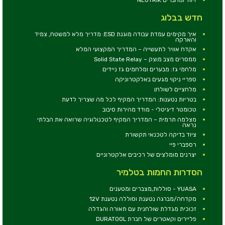
חדש בבלוג
איך מקימים עמדת עבודה מוגנת ESD: מדריך מלא למשטח, צמיד
והארקה
אקדח אוויר לתעשייה – המדריך המקצועי המלא
ממסרים מצב מוצק – Solid State Relay
מלחמי גז: מבערים ומלחמים גז ניידים
ספריי ניקוי מגעים באלקטרוניקה
מלחציים לשולחן
בטריות נטענות: המדריך המקיף לכל מה שצריך לדעת
טכומטר דיגיטלי - מודד מהירות סיבוב
מצלמה תרמית – המדריך המקיף לטכנולוגיה שרואה את הבלתי
נראה
ציוד בדיקה לטכנאי תקשורת
רספברי פיי
יצרנים מומלצים של רכיבים אלקטרוניים
הסדרות החמות בטלמיר
YUASA - סוללות,מצברים ומטענים
מקדחה/מברגה נטענת וסוללה נטענת 12V
זכוכית מגדלת שולחנית עם תאורה והגדלה
פליירים וקאטרים של חברת DURATOOL