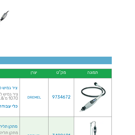
תמונה
מק"ט
יצרן
ציר גמיש למשחז
9734672
DREMEL
1070 מ'&...
כלי עבודה
מתקן תליה שו