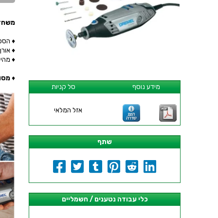
משחזת ציר חשמל
♦ הספק :
♦ אורך כל
♦ מהירות סיבו
♦
מסופקת עם ק
מידע נוסף
סל קניות
אזל המלאי
שתף
כלי עבודה נטענים / חשמליים