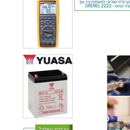
ן תליה שולחני למשחזת ציר עם
ציר גמיש - DREMEL 2222
אבן משחזת 25.4MM למשחזת ציר
- DREMEL 8215
זוג מברשות פלדה פחמנית 13MM
שחזת ציר - DREMEL 442