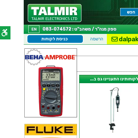
ספק מנה"ר / משהב"ט : 083-074572
EN
dalpak
הרשמה
כניסת לקוחות
קוחותינו התעניינו גם ב...