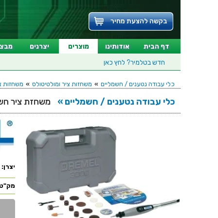
בקשה להצעת מחיר
דף הבית
אודותינו
מוצרים
יצרנים
מבצע
חדש בטלמיר?
לחץ כאן
כלי עבודה נטענים / חשמליים
»
משחזות ציר ומולטיטולס
»
משחזות צ
כלי עבודה נטענים / חשמליים »
משחזת ציר חשמלית 220V - קיט 27 אביזרים
יצרן:
מק"ט: