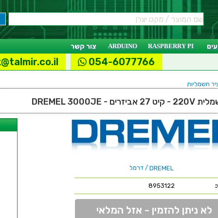
ים
RASPBERRY PI
ARDUINO
צור קשר
@talmir.co.il
054-6077766
יר חשמליות
 - DREMEL 3000JE
ל
/ דרמל
DREMEL
8953122
לא ניתן להזמין - אזל המלאי