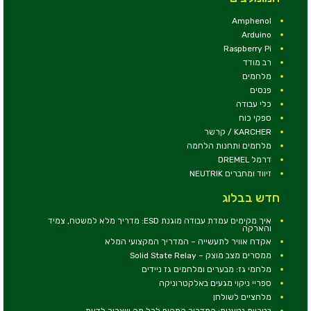
Amphenol
Arduino
Raspberry Pi
רב מודד
מלחמים
פנסים
כלי עבודה
ספקי כוח
KARCHER / קרשר
מלחמים ותחנות הלחמה
דרמל DREMEL
זיווד ומחברים NEUTRIK
חדש בבלוג
איך מקימים עמדת עבודה מוגנת ESD: מדריך מלא למשטח, צמיד
והארקה
אקדח אוויר לתעשייה – המדריך המקצועי המלא
ממסרים מצב מוצק – Solid State Relay
מלחמי גז: מבערים ומלחמים גז ניידים
ספריי ניקוי מגעים באלקטרוניקה
מלחציים לשולחן
בטריות נטענות: המדריך המקיף לכל מה שצריך לדעת