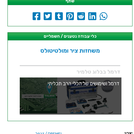
שתף
כלי עבודה נטענים / חשמליים
משחזות ציר ומולטיטולס
דרמל בבלוג טלמיר
דרמל ושימושים של הכלי הרב תכליתי
יצרן:
/ דרמל
DREMEL