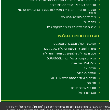
טכומטר דיגיטלי - מודד מהירות סיבוב
מצלמה תרמית – המדריך המקיף לטכנולוגיה שרואה את הבלתי
נראה
ציוד בדיקה לטכנאי תקשורת
רספברי פיי
יצרנים מומלצים של רכיבים אלקטרוניים
הסדרות החמות בטלמיר
YUASA - סוללות,מצברים ומטענים
מקדחה/מברגה נטענת וסוללה נטענת 12V
זכוכית מגדלת שולחנית עם תאורה והגדלה
פליירים וקאטרים של חברת DURATOOL
כבלי HDMI איכותיים
מלחמי גז
אוזניות סנהייזר
מלחמים וציוד הלחמה מבית WELLER
ספייסר
סט כלי עבודה ידניים
משחזות דרמל
© כל הזכויות שמורות - טלמיר אלקטרוניקה בע''מ
תר זה נעשה שימוש בטכנולוגיות איסוף מידע כגון "עוגיות", לרבות על ידי צדדים