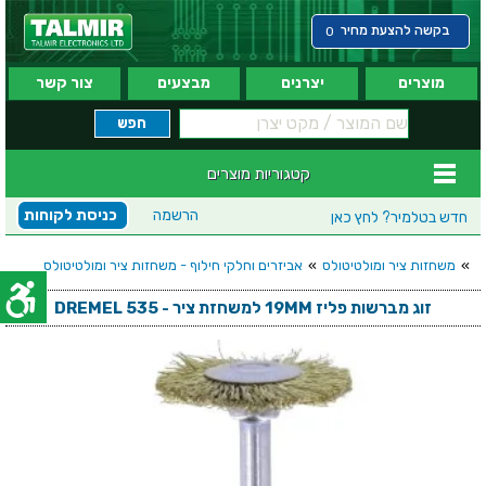
בקשה להצעת מחיר
0
מוצרים
יצרנים
מבצעים
צור קשר
קטגוריות מוצרים
הרשמה
כניסת לקוחות
חדש בטלמיר?
לחץ כאן
»
משחזות ציר ומולטיטולס
»
אביזרים וחלקי חילוף - משחזות ציר ומולטיטולס
זוג מברשות פליז 19MM למשחזת ציר - DREMEL 535