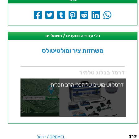
כלי עבודה נטענים / חשמליים
משחזות ציר ומולטיטולס
דרמל בבלוג טלמיר
דרמל ושימושים של הכלי הרב תכליתי
יצרן:
/ דרמל
DREMEL