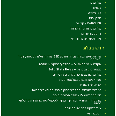
מלחמים
פנסים
כלי עבודה
ספקי כוח
KARCHER / קרשר
מלחמים ותחנות הלחמה
דרמל DREMEL
זיווד ומחברים NEUTRIK
חדש בבלוג
איך מקימים עמדת עבודה מוגנת ESD: מדריך מלא למשטח, צמיד
והארקה
אקדח אוויר לתעשייה – המדריך המקצועי המלא
ממסרים מצב מוצק – Solid State Relay
מלחמי גז: מבערים ומלחמים גז ניידים
ספריי ניקוי מגעים באלקטרוניקה
מלחציים לשולחן
בטריות נטענות: המדריך המקיף לכל מה שצריך לדעת
טכומטר דיגיטלי - מודד מהירות סיבוב
מצלמה תרמית – המדריך המקיף לטכנולוגיה שרואה את הבלתי
נראה
ציוד בדיקה לטכנאי תקשורת
רספברי פיי