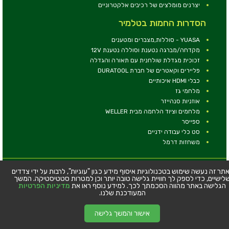
יצרנים מומלצים של רכיבים אלקטרוניים
הסדרות החמות בטלמיר
YUASA - סוללות,מצברים ומטענים
מקדחה/מברגה נטענת וסוללה נטענת 12V
זכוכית מגדלת שולחנית עם תאורה והגדלה
פליירים וקאטרים של חברת DURATOOL
כבלי HDMI איכותיים
מלחמי גז
אוזניות סנהייזר
מלחמים וציוד הלחמה מבית WELLER
ספייסר
סט כלי עבודה ידניים
משחזות דרמל
© כל הזכויות שמורות - טלמיר אלקטרוניקה בע''מ
תר זה נעשה שימוש בטכנולוגיות איסוף מידע כגון "עוגיות", לרבות על ידי צדדים
לישיים, כדי לספק לך חוויית גלישה טובה יותר וכן למטרות סטטיסטיקה. המשך
כתובת: דרך העצמאות 63, חיפה
הגלישה באתר מהווה הסכמתך לכך. למידע נוסף ראו את
מדיניות הפרטיות
טלפון:
04-8534564
המעודכנת שלנו.
אישור והמשך גלישה