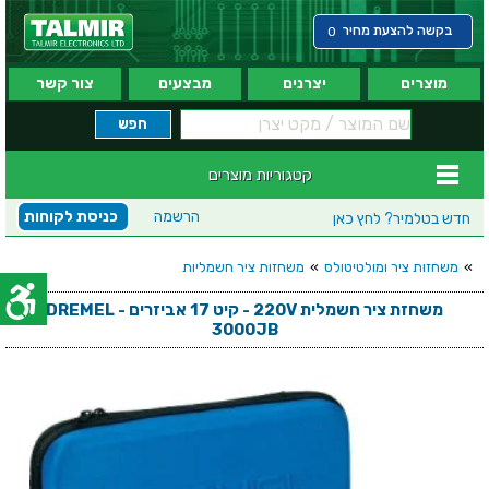
בקשה להצעת מחיר
0
מוצרים
יצרנים
מבצעים
צור קשר
קטגוריות מוצרים
הרשמה
כניסת לקוחות
חדש בטלמיר?
לחץ כאן
»
משחזות ציר ומולטיטולס
»
משחזות ציר חשמליות
משחזת ציר חשמלית 220V - קיט 17 אביזרים - DREMEL
3000JB