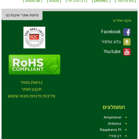
[ מולטי-טול ]
[ DREMEL ]
[ רב-תכליתי ]
[ 3000 ]
[ 3000JB ]
פיתוח אתרי אינטרנט
עקבו אחרינו
Facebook
בלוג טלמיר
Youtube
נגישות באתר
תקנון האתר
מדיניות פרטיות ותנאי שימוש
המומלצים
Amphenol
Arduino
Raspberry Pi
רב מודד