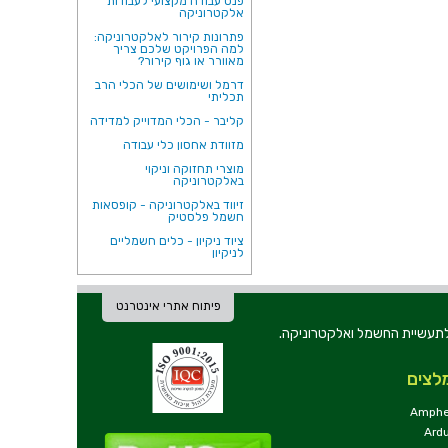
פנס עבודה מקצועי לעבודות
אלקטרוניקה
פתרונות קירור לאלקטרוניקה:
למה הפרויקט שלכם צריך
מאוורר או גוף קירור?
דרמל ושימושים של הכלי הרב
תכליתי
קליבר - הכלי המדוייק למדידה
מזוודת אחסון כלי עבודה
מוצרי תחזוקה וניקוי
באלקטרוניקה
זיווד באלקטרוניקה - קופסאות
חשמל פלסטיק
ציוד ניקיון - כלים חשמליים
לניקיון
פיתוח אתרי אינטרנט
ת וכלי עבודה לתעשיית החשמל ואלקטרוניקה.
לצים
Amphe
Ard