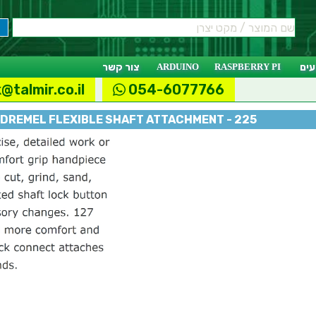
ים
RASPBERRY PI
ARDUINO
צור קשר
@talmir.co.il
054-6077766
DREMEL FLEXIBLE SHAFT ATTACHMENT - 225