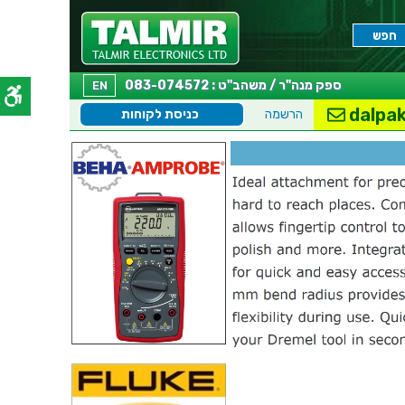
ספק מנה"ר / משהב"ט : 083-074572
EN
dalpak
הרשמה
כניסת לקוחות