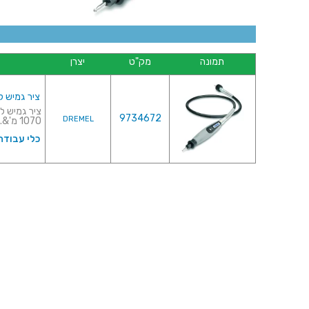
תמונה
מק"ט
יצרן
ציר גמיש למשחז
9734672
DREMEL
1070 מ'&...
כלי עבודה