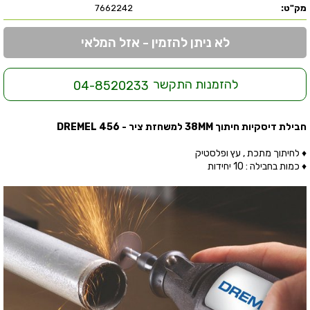
מק"ט:
7662242
לא ניתן להזמין - אזל המלאי
להזמנות התקשר
04-8520233
חבילת דיסקיות חיתוך 38MM למשחזת ציר - DREMEL 456
♦ לחיתוך מתכת , עץ ופלסטיק
♦ כמות בחבילה : 10 יחידות