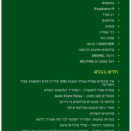
Arduino
Raspberry Pi
רב מודד
מלחמים
פנסים
כלי עבודה
ספקי כוח
KARCHER / קרשר
מלחמים ותחנות הלחמה
דרמל DREMEL
זיווד ומחברים NEUTRIK
חדש בבלוג
איך מקימים עמדת עבודה מוגנת ESD: מדריך מלא למשטח, צמיד
והארקה
אקדח אוויר לתעשייה – המדריך המקצועי המלא
ממסרים מצב מוצק – Solid State Relay
מלחמי גז: מבערים ומלחמים גז ניידים
ספריי ניקוי מגעים באלקטרוניקה
מלחציים לשולחן
בטריות נטענות: המדריך המקיף לכל מה שצריך לדעת
טכומטר דיגיטלי - מודד מהירות סיבוב
מצלמה תרמית – המדריך המקיף לטכנולוגיה שרואה את הבלתי