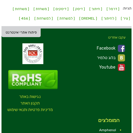
תגיות:
[ דרמל ]
[ חיתוך ]
[ דיסק ]
[ דיסקים ]
[ משחזת ]
[ משחזות ]
[ ציר ]
[ לחיתוך ]
[ DREMEL ]
[ למשחזת ]
[ למשחזות ]
[ 456 ]
פיתוח אתרי אינטרנט
עקבו אחרינו
Facebook
בלוג טלמיר
Youtube
נגישות באתר
תקנון האתר
מדיניות פרטיות ותנאי שימוש
המומלצים
Amphenol