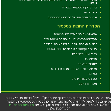
נראה
ציוד בדיקה לטכנאי תקשורת
רספברי פיי
יצרנים מומלצים של רכיבים אלקטרוניים
הסדרות החמות בטלמיר
YUASA - סוללות,מצברים ומטענים
מקדחה/מברגה נטענת וסוללה נטענת 12V
זכוכית מגדלת שולחנית עם תאורה והגדלה
פליירים וקאטרים של חברת DURATOOL
כבלי HDMI איכותיים
מלחמי גז
אוזניות סנהייזר
מלחמים וציוד הלחמה מבית WELLER
ספייסר
סט כלי עבודה ידניים
משחזות דרמל
© כל הזכויות שמורות - טלמיר אלקטרוניקה בע''מ
תר זה נעשה שימוש בטכנולוגיות איסוף מידע כגון "עוגיות", לרבות על ידי צדדים
לישיים, כדי לספק לך חוויית גלישה טובה יותר וכן למטרות סטטיסטיקה. המשך
כתובת: דרך העצמאות 63, חיפה
הגלישה באתר מהווה הסכמתך לכך. למידע נוסף ראו את
מדיניות הפרטיות
טלפון:
04-8534564
המעודכנת שלנו.