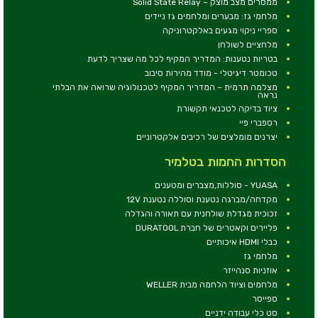
ממסרים מצב מוצק – Solid State Relay
מלחמי גז: מבערים ומלחמים גז ניידים
ספריי ניקוי מגעים באלקטרוניקה
מלחציים לשולחן
בטריות נטענות: המדריך המקיף לכל מה שצריך לדעת
טכומטר דיגיטלי - מודד מהירות סיבוב
מצלמה תרמית – המדריך המקיף לטכנולוגיה שרואה את הבלתי
נראה
ציוד בדיקה לטכנאי תקשורת
רספברי פיי
יצרנים מומלצים של רכיבים אלקטרוניים
הסדרות החמות בטלמיר
YUASA - סוללות,מצברים ומטענים
מקדחה/מברגה נטענת וסוללה נטענת 12V
זכוכית מגדלת שולחנית עם תאורה והגדלה
פליירים וקאטרים של חברת DURATOOL
כבלי HDMI איכותיים
מלחמי גז
אוזניות סנהייזר
מלחמים וציוד הלחמה מבית WELLER
ספייסר
סט כלי עבודה ידניים