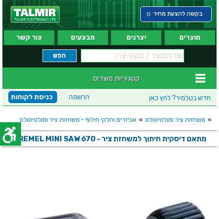
בקשה להצעת מחיר
0
מוצרים
יצרנים
מבצעים
צור קשר
קטגוריות מוצרים
הרשמה
כניסת לקוחות
חדש בטלמיר?
לחץ כאן
»
משחזות ציר ומולטיטולס
»
אביזרים וחלקי חילוף - משחזות ציר ומולטיטולס
מתאם דיסקית חיתוך למשחזת ציר - DREMEL MINI SAW 670