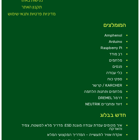
נגישות באתר
תקנון האתר
מדיניות פרטיות ותנאי שימוש
המומלצים
Amphenol
Arduino
Raspberry Pi
רב מודד
מלחמים
פנסים
כלי עבודה
ספקי כוח
KARCHER / קרשר
מלחמים ותחנות הלחמה
דרמל DREMEL
זיווד ומחברים NEUTRIK
חדש בבלוג
איך מקימים עמדת עבודה מוגנת ESD: מדריך מלא למשטח, צמיד
והארקה
אקדח אוויר לתעשייה – המדריך המקצועי המלא