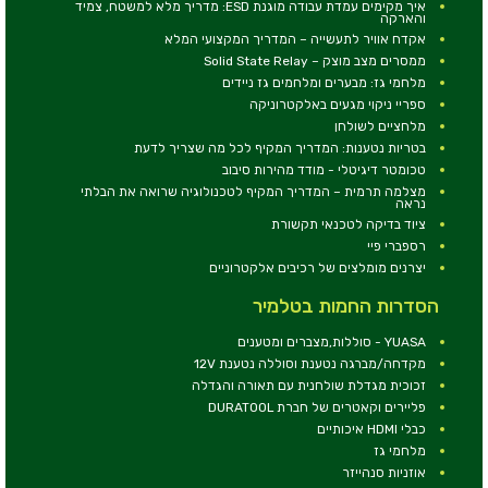
איך מקימים עמדת עבודה מוגנת ESD: מדריך מלא למשטח, צמיד
והארקה
אקדח אוויר לתעשייה – המדריך המקצועי המלא
ממסרים מצב מוצק – Solid State Relay
מלחמי גז: מבערים ומלחמים גז ניידים
ספריי ניקוי מגעים באלקטרוניקה
מלחציים לשולחן
בטריות נטענות: המדריך המקיף לכל מה שצריך לדעת
טכומטר דיגיטלי - מודד מהירות סיבוב
מצלמה תרמית – המדריך המקיף לטכנולוגיה שרואה את הבלתי
נראה
ציוד בדיקה לטכנאי תקשורת
רספברי פיי
יצרנים מומלצים של רכיבים אלקטרוניים
הסדרות החמות בטלמיר
YUASA - סוללות,מצברים ומטענים
מקדחה/מברגה נטענת וסוללה נטענת 12V
זכוכית מגדלת שולחנית עם תאורה והגדלה
פליירים וקאטרים של חברת DURATOOL
כבלי HDMI איכותיים
מלחמי גז
אוזניות סנהייזר