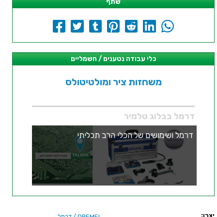
שתף
כלי עבודה נטענים / חשמליים
משחזות ציר ומולטיטולס
דרמל בבלוג טלמיר
דרמל ושימושים של הכלי הרב תכליתי
יצרן:
/ דרמל
DREMEL