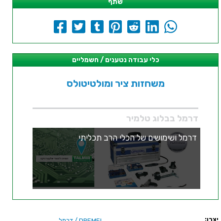
שתף
כלי עבודה נטענים / חשמליים
משחזות ציר ומולטיטולס
דרמל בבלוג טלמיר
דרמל ושימושים של הכלי הרב תכליתי
יצרן:
/ דרמל
DREMEL