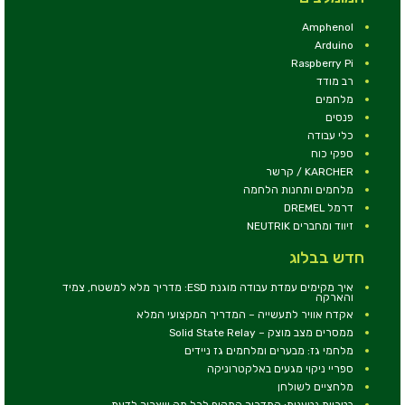
Amphenol
Arduino
Raspberry Pi
רב מודד
מלחמים
פנסים
כלי עבודה
ספקי כוח
KARCHER / קרשר
מלחמים ותחנות הלחמה
דרמל DREMEL
זיווד ומחברים NEUTRIK
חדש בבלוג
איך מקימים עמדת עבודה מוגנת ESD: מדריך מלא למשטח, צמיד
והארקה
אקדח אוויר לתעשייה – המדריך המקצועי המלא
ממסרים מצב מוצק – Solid State Relay
מלחמי גז: מבערים ומלחמים גז ניידים
ספריי ניקוי מגעים באלקטרוניקה
מלחציים לשולחן
בטריות נטענות: המדריך המקיף לכל מה שצריך לדעת