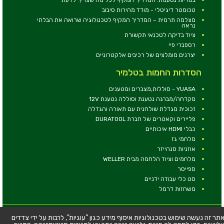
טכומטר דיגיטלי - מודד מהירות סיבוב
מצלמה תרמית – המדריך המקיף לטכנולוגיה שרואה את הבלתי
נראה
ציוד בדיקה לטכנאי תקשורת
רספברי פיי
יצרנים מומלצים של רכיבים אלקטרוניים
הסדרות החמות בטלמיר
YUASA - סוללות,מצברים ומטענים
מקדחה/מברגה נטענת וסוללה נטענת 12V
זכוכית מגדלת שולחנית עם תאורה והגדלה
פליירים וקאטרים של חברת DURATOOL
כבלי HDMI איכותיים
מלחמי גז
אוזניות סנהייזר
מלחמים וציוד הלחמה מבית WELLER
ספייסר
סט כלי עבודה ידניים
משחזות דרמל
© כל הזכויות שמורות - טלמיר אלקטרוניקה בע''מ
תר זה נעשה שימוש בטכנולוגיות איסוף מידע כגון "עוגיות", לרבות על ידי צדדים