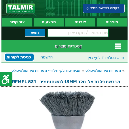
בקשה להצעת מחיר
0
מוצרים
יצרנים
מבצעים
צור קשר
קטגוריות מוצרים
הרשמה
כניסת לקוחות
חדש בטלמיר?
לחץ כאן
»
משחזות ציר ומולטיטולס
»
אביזרים וחלקי חילוף - משחזות ציר ומולטיטולס
מברשת פלדת אל-חלד 13MM למשחזת ציר - DREMEL 531