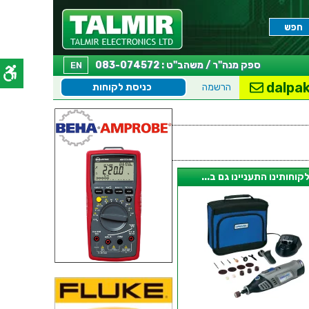
ספק מנה"ר / משהב"ט : 083-074572
EN
dalpak
הרשמה
כניסת לקוחות
קוחותינו התעניינו גם ב...