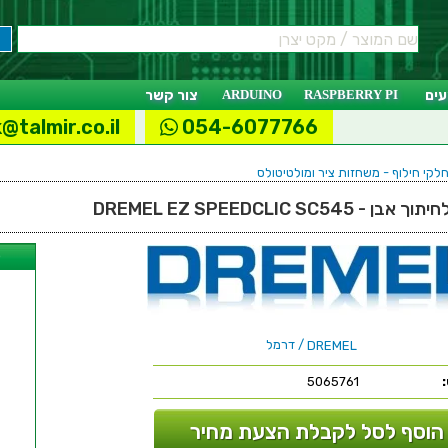
ים
RASPBERRY PI
ARDUINO
צור קשר
@talmir.co.il
054-6077766
חלקי חילוף - משחזות ציר ומולטיטולס
DREMEL EZ SPEEDCLIC SC54
ל
/ דרמל
DREMEL
5065761
הוסף לסל לקבלת הצעת מחיר