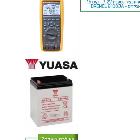
משחזת ציר נטענת 7.2V - קיט 15
ביזרים - DREMEL 8100JA
אביזר ליטוש מספר 60 למשחזת ציר
- DREMEL 407
ערכת 81 אביזרים לעבודה בעץ
משחזת ציר - DREMEL 730