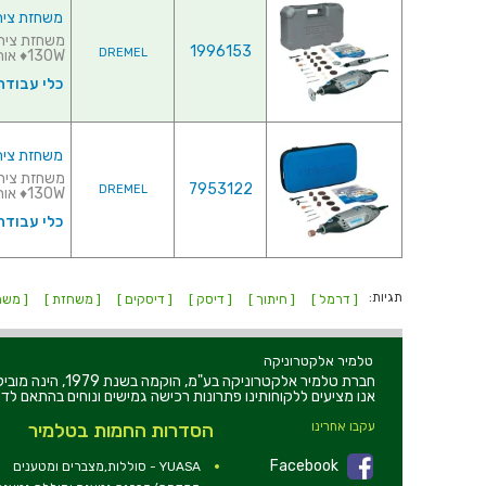
משחזת ציר חשמלית 220V - קיט 
1996153
DREMEL
130W♦ אורך כללי : 185MM...
כלי עבודה
משחזת ציר חשמלית 220V - קיט 
7953122
DREMEL
130W♦ אורך כלל...
כלי עבודה
תגיות:
[ דרמל ]
[ חיתוך ]
[ דיסק ]
[ דיסקים ]
[ משחזת ]
[ משח
טלמיר אלקטרוניקה
חברת טלמיר אלקט
אנו מציעים ללקוחותינו פתרונות רכישה גמישים ונוחים בהתאם לדר
עקבו אחרינו
הסדרות החמות בטלמיר
Facebook
YUASA - סוללות,מצברים ומטענים