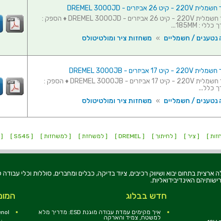
26 אביזרים - DREMEL 3000JD
משחזת ציר חשמלית 220V - קיט 26 אביזרים - DREMEL 3000JD ♦ הספק :
 נטענים / חשמליים
»
משחזות ציר ומולטיטולס
17 אביזרים - DREMEL 3000JB
משחזת ציר חשמלית 220V - קיט 17 אביזרים - DREMEL 3000JB ♦ הספק :
 נטענים / חשמליים
»
משחזות ציר ומולטיטולס
זות ]
[ ציר ]
[ לחיתוך ]
[ DREMEL ]
[ למשחזת ]
[ למשחזות ]
[ S545 ]
 S545JB ]
רוניקה בע"מ, הוקמה בשנת 1979, הינה מובילה ארצית בתחום יבוא ושיווק רכיבים, ציוד בדיקה, כבלים ומחברים, סוללו
ישותיהם האינדיבידואליות.
חדש בבלוג
המומ
איך מקימים עמדת עבודה מוגנת ESD: מדריך מלא
nol
למשטח, צמיד והארקה