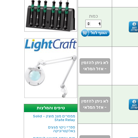
כמות
לא ניתן להזמין
- אזל המלאי
לא ניתן להזמין
- אזל המלאי
טיפים והמלצות
ממסרים מצב מוצק – Solid
State Relay
ספריי ניקוי מגעים
באלקטרוניקה