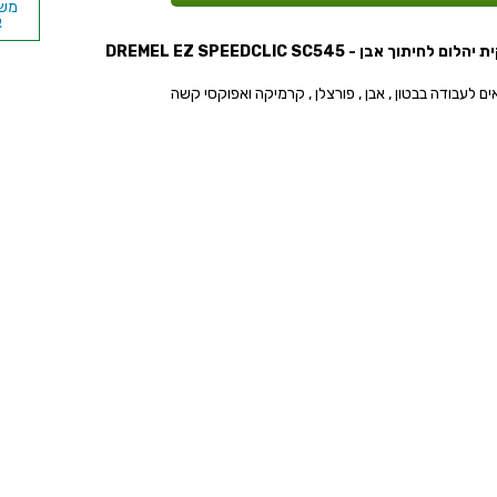
א
ום לחיתוך אבן - DREMEL EZ SPEEDCLIC SC545
ם לעבודה בבטון , אבן , פורצלן , קרמיקה ואפוקסי קשה
ל