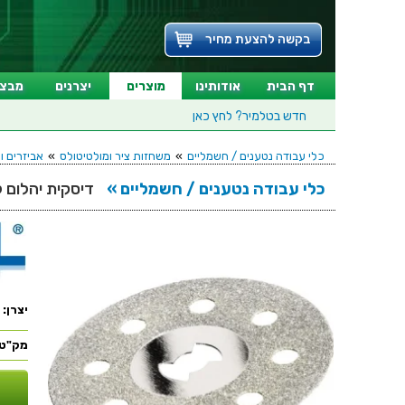
בקשה להצעת מחיר
דף הבית
אודותינו
מוצרים
יצרנים
מבצע
חדש בטלמיר?
לחץ כאן
כלי עבודה נטענים / חשמליים
»
משחזות ציר ומולטיטולס
»
אביזרים ו
כלי עבודה נטענים / חשמליים »
דיסקית יהלום לחיתוך אבן - 5
יצרן:
מק"ט: