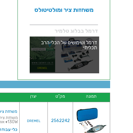
משחזות ציר ומולטיטולס
דרמל בבלוג טלמיר
דרמל ושימושים של הכלי הרב
תכליתי
תמונה
מק"ט
יצרן
משחזת ציר חשמלית 220V - קיט 
2562242
DREMEL
130W♦ אורך כלל...
כלי עבודה