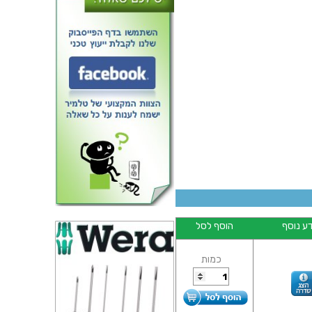
זוג מברשות פלדה פחמנית 19MM
שחזת ציר - DREMEL 428
ע נוסף
הוסף לסל
כמות