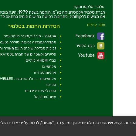
טלמיר אלקטרוניקה
חברת טלמיר אלקט
אנו מציעים ללקוחותינו פתרונות רכישה גמישים ונוחים בהתאם לדר
עקבו אחרינו
הסדרות החמות בטלמיר
Facebook
YUASA - סוללות,מצברים ומטענים
מקדחה/מברגה נטענת וסוללה נטענת 2V
בלוג טלמיר
זכוכית מגדלת שולחנית עם תאורה ו
פליירים וקאטרים של חברת DURATOOL
Youtube
כבלי HDMI איכותיים
מלחמי גז
אוזניות סנהייזר
מלחמים וציוד הלחמה מבית WELLER
ספייסר
סט כלי עבודה ידניים
משחזות דרמל
תר זה נעשה שימוש בטכנולוגיות איסוף מידע כגון "עוגיות", לרבות על ידי צדדים 
© כל הזכויות שמורות - טלמיר אלקטרוניקה בע''מ