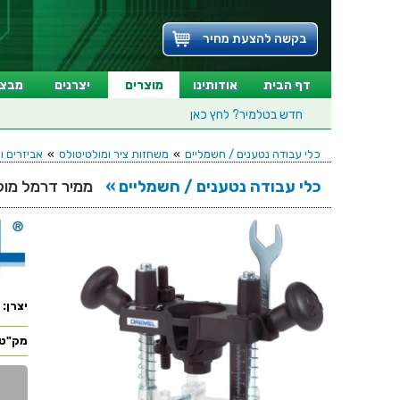
בקשה להצעת מחיר
דף הבית
אודותינו
מוצרים
יצרנים
מבצע
חדש בטלמיר?
לחץ כאן
כלי עבודה נטענים / חשמליים
»
משחזות ציר ומולטיטולס
»
אביזרים ו
כלי עבודה נטענים / חשמליים »
ממיר דרמל מולטיטול 
יצרן:
מק"ט: