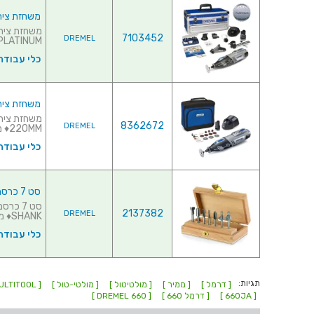
משחזת ציר נטענת 10.8V - קיט 70 אבי
7103452
DREMEL
PLATINUM ♦ אורך כללי : 220MM♦&.
כלי עבודה
משחזת ציר נטענת 10.8V - קיט 20 
8362672
DREMEL
220MM♦ מ...
כלי עבודה
סט 7 כרסמים לרוטר ידני דרמל - DREMEL 660
2137382
DREMEL
SHANK♦ מסופק בקופסת אחסון ייעוד...
כלי עבודה
תגיות:
[ דרמל ]
[ ממיר ]
[ מולטיטול ]
[ מולטי-טול ]
[ MULTITOOL ]
[ 660JA ]
[ דרמל 660 ]
[ DREMEL 660 ]