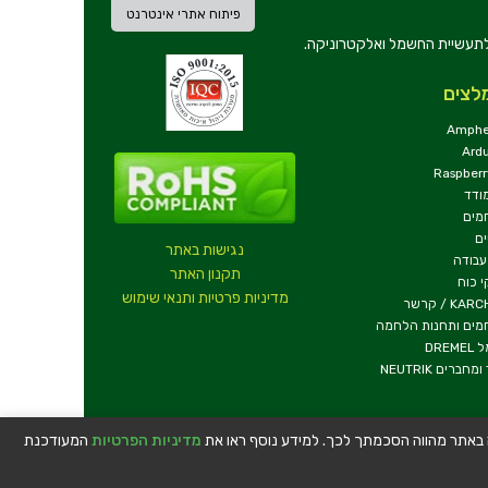
פיתוח אתרי אינטרנט
ת וכלי עבודה לתעשיית החשמל ואלקטרוניקה.
לצים
Amphe
Ard
Raspberr
ודד
מים
ם
נגישות באתר
עבודה
תקנון האתר
 כוח
מדיניות פרטיות ותנאי שימוש
KA / קרשר
מים ותחנות הלחמה
DREM
ומחברים NEUTRIK
שה באתר מהווה הסכמתך לכך. למידע נוסף ראו את
מדיניות הפרטיות
המעודכנת
טלפון:
04-8534564
|
כתובת:
דרך העצמאות 63, חיפה