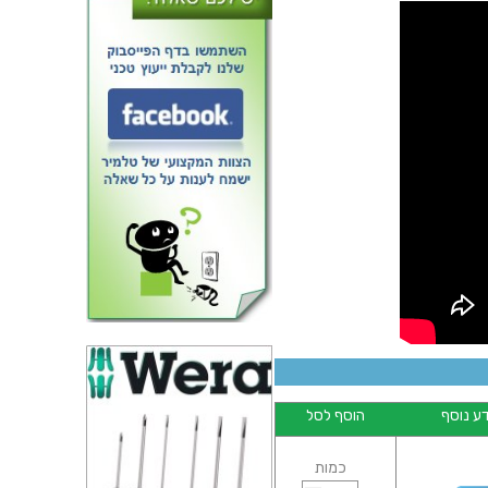
סט 3 מקדחים מהירים טונגסטן
ונדיום 1.2 מ''מ - PROXXON
28856
ע נוסף
הוסף לסל
כמות