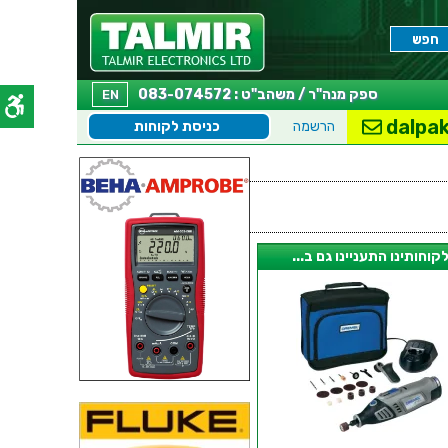
ספק מנה"ר / משהב"ט : 083-074572
EN
dalpak
הרשמה
כניסת לקוחות
קוחותינו התעניינו גם ב...