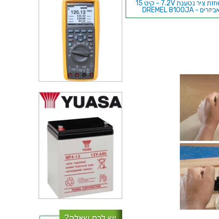
משחזת ציר נטענת 7.2V - קיט 15
ביזרים - DREMEL 8100JA
סט 10 מקדחים מהירים טונגסטן
ונדיום 0.3~3.2 מ''מ - PROXXON
28874
ציר גמיש למשחזת ציר - DREMEL
225