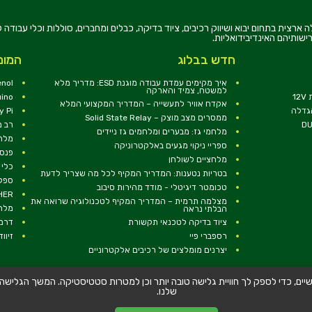
רוניקה בע"מ, הוקמה בשנת 1979, הינה מובילה ארצית בתחום יבוא ושיווק רכיבים, ציוד בדיקה, כבלים ומחברים, סוללו
ישותיהם האינדיבידואליות.
חדש בבלוג
המומ
איך מקימים עמדת עבודה מוגנת ESD: מדריך מלא
nol
למשטח, צמיד והארקה
1
uino
אקדח אוויר לתעשייה – המדריך המקצועי המלא
הגדלה
y Pi
ממסרים מצב מוצק – Solid State Relay
רב מ
מלחמי גז: מבערים ומלחמים גז ניידים
מלח
ספריי ניקוי מגעים באלקטרוניקה
פנסי
מלחציים לשולחן
כלי 
בטריות נטענות: המדריך המקיף לכל מה שצריך לדעת
ספקי
טכומטר דיגיטלי - מודד מהירות סיבוב
RCHER
מצלמה תרמית – המדריך המקיף לטכנולוגיה שרואה את
מלח
הבלתי נראה
ציוד בדיקה לטכנאי תקשורת
דרמל EL
רספברי פיי
זיווד 
יצרנים מומלצים של רכיבים אלקטרוניים
שלישיים, כדי לספק לך חוויית גלישה טובה יותר וכן למטרות סטטיסטיקה. המשך הגלי
|
דוא''ל:
dalpak@talmir.co.il
|
054-6077766
WhatsApp
שלנו.