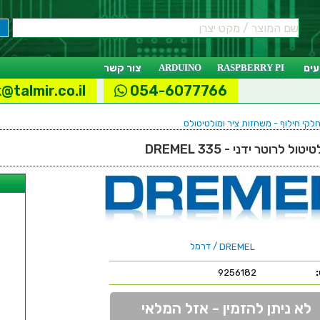
ים
RASPBERRY PI
ARDUINO
צור קשר
@talmir.co.il
054-6077766
חלקי חילוף - משחזות ציר ומולטיטולס
לרוטר ידני - DREMEL 335
ל
/ דרמל
DREMEL
9256182
לא ניתן להזמין - אזל המלאי