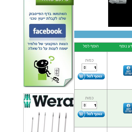
ע נוסף
הוסף לסל
ביט בוקסה 9MM למפתח ''1/4 -
WERA ZYKLOP 8790
כמות
כמות