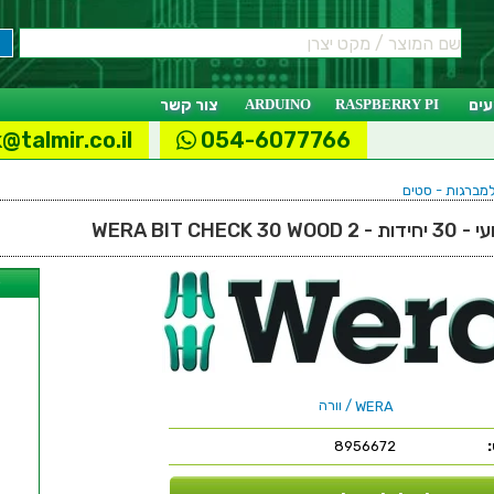
ים
RASPBERRY PI
ARDUINO
צור קשר
@talmir.co.il
054-6077766
למברגות - סטים
WERA BIT CHEC
ל
/ וורה
WERA
8956672