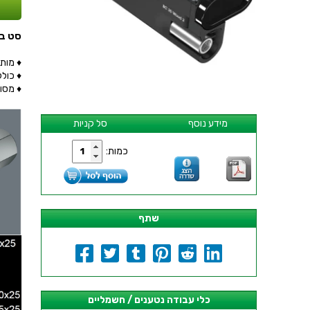
סט ביטים מקצו
♦ מותא
♦ כולל
♦ מסופ
מידע נוסף
סל קניות
כמות:
שתף
כלי עבודה נטענים / חשמליים