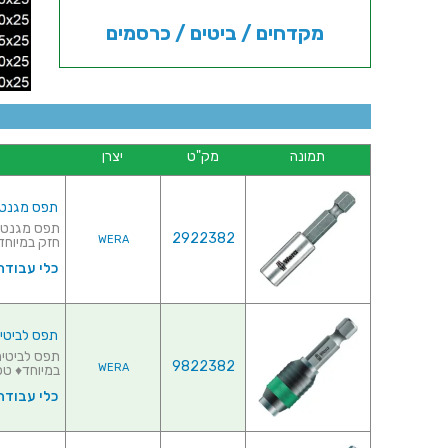
מקדחים / ביטים / כרסמים
תמונה
מק"ט
יצרן
תפס מגנטי לביטי
2922382
WERA
חזק במיוחד
כלי עבודה
תפס לביטים - 1 K RAPIDAPTOR - 50MM
9822382
WERA
במיוחד♦ טכנולוגי
כלי עבודה