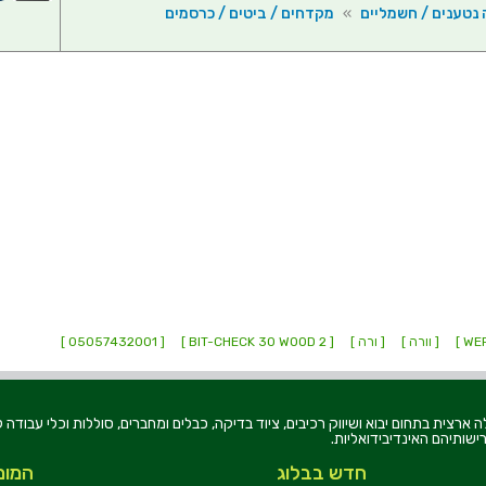
 נטענים / חשמליים
»
מקדחים / ביטים / כרסמים
[ וורה ]
[ ורה ]
[ BIT-CHECK 30 WOOD 2 ]
[ 05057432001 ]
רוניקה בע"מ, הוקמה בשנת 1979, הינה מובילה ארצית בתחום יבוא ושיווק רכיבים, ציוד בדיקה, כבלים ומחברים, סוללו
ישותיהם האינדיבידואליות.
חדש בבלוג
המומ