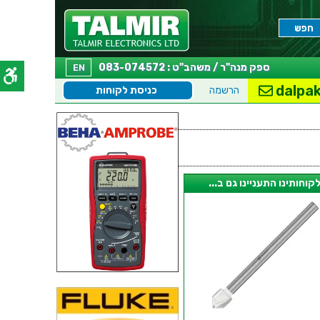
ספק מנה"ר / משהב"ט : 083-074572
EN
dalpak
הרשמה
כניסת לקוחות
קוחותינו התעניינו גם ב...