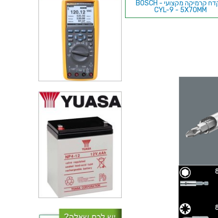
מקדח קרמיקה מקצועי - BOSCH
CYL-9 - 5X70MM
מקדח FORTEX - 3.2MM X 1.6MM
- HSS
סט 10 ביטים ארוכים דו צדדיים -
DURATOOL