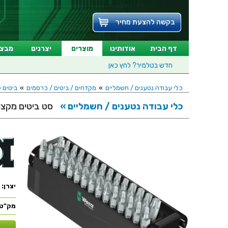
בקשה להצעת מחיר
דף הבית
אודותינו
מוצרים
יצרנים
מבצע
חדש בטלמיר?
לחץ כאן
כלי עבודה נטענים / חשמליים
»
מקדחים / ביטים / כרסמים
»
ביטים 
כלי עבודה נטענים / חשמליים »
סט ביטים מקצועי - 30 יחידות - K 30 WOOD 2
יצרן:
מק"ט: