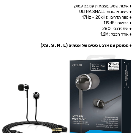
♦ איכות שמע עוצמתית עם בס עמוק
♦ עיצוב ארגונומי ULTRA SMALL
♦ טווח תדרים : 17Hz ~ 20kHz
♦ רגישות : 119dB
♦ אימפדנס : 28Ω
♦ אורך הכבל : 1.2M
♦ מסופק עם ארבע סטים של אטמים (XS , S , M , L)