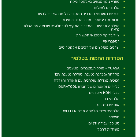
ספריי ניקוי מגעים באלקטרוניקה
מלחציים לשולחן
בטריות נטענות: המדריך המקיף לכל מה שצריך לדעת
טכומטר דיגיטלי - מודד מהירות סיבוב
מצלמה תרמית – המדריך המקיף לטכנולוגיה שרואה את הבלתי
נראה
ציוד בדיקה לטכנאי תקשורת
רספברי פיי
יצרנים מומלצים של רכיבים אלקטרוניים
הסדרות החמות בטלמיר
YUASA - סוללות,מצברים ומטענים
מקדחה/מברגה נטענת וסוללה נטענת 12V
זכוכית מגדלת שולחנית עם תאורה והגדלה
פליירים וקאטרים של חברת DURATOOL
כבלי HDMI איכותיים
מלחמי גז
אוזניות סנהייזר
מלחמים וציוד הלחמה מבית WELLER
ספייסר
סט כלי עבודה ידניים
משחזות דרמל