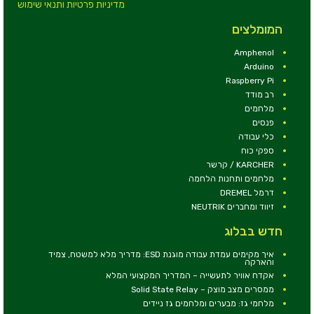
מדיניות פרטיות ותנאי שימוש
המומלצים
Amphenol
Arduino
Raspberry Pi
רב מודד
מלחמים
פנסים
כלי עבודה
ספקי כוח
KARCHER / קרשר
מלחמים ותחנות הלחמה
דרמל DREMEL
זיווד ומחברים NEUTRIK
חדש בבלוג
איך מקימים עמדת עבודה מוגנת ESD: מדריך מלא למשטח, צמיד
והארקה
אקדח אוויר לתעשייה – המדריך המקצועי המלא
ממסרים מצב מוצק – Solid State Relay
מלחמי גז: מבערים ומלחמים גז ניידים