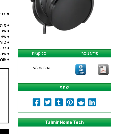
אוזניות HI-FI עם דיבורית סנהייזר - BLACK
♦ מותאמ
♦ איכ
♦ עיצו
♦ טווח תדרים
♦ רגישות 
מידע נוסף
סל קניות
♦ אימפד
♦ אורך ה
אזל המלאי
שתף
Talmir Home Tech