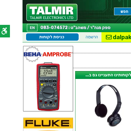
ספק מנה"ר / משהב"ט : 083-074572
EN
dalpak
הרשמה
כניסת לקוחות
קוחותינו התעניינו גם ב...