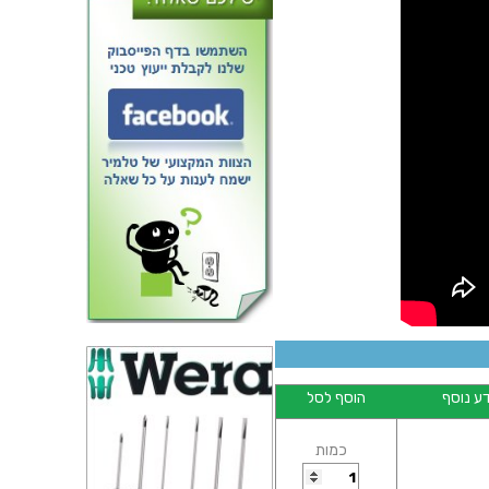
אוזניות HI-FI עם דיבורית - SONY
MDR-ZX110AP BLACK
ע נוסף
הוסף לסל
כמות