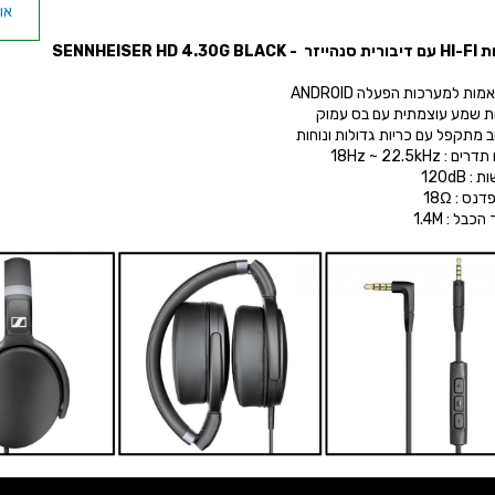
SENNHEISER HD 4.30G 
ות למערכות הפעלה ANDROID
ות שמע עוצמתית עם בס עמוק
ב מתקפל עם כריות גדולות ונוחות
 : 18Hz ~ 22.5kHz
: 120dB
נס : 18Ω
כבל : 1.4M