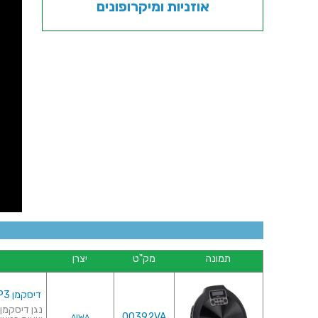
אוזניות ומיקרופונים
תמונה
מק"ט
יצרן
דיסקמן MP3 תוצרת AIWA יפן
00392VA
AIWA