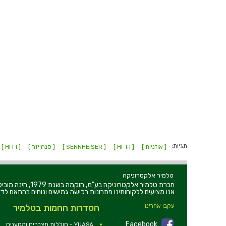
תגיות:
[ אוזניות ]
[ HI-FI ]
[ SENNHEISER ]
[ סנהייזר ]
[ HI FI ]
טלמיר אלקטרוניקה
חברת טלמיר אלקט
אנו מציעים ללקוחותינו פתרונות רכישה גמישים ונוחים בהתאם לדר
עקבו אחרינו
הסדרות החמות בטלמיר
Facebook
YUASA - סוללות,מצברים ומטענים