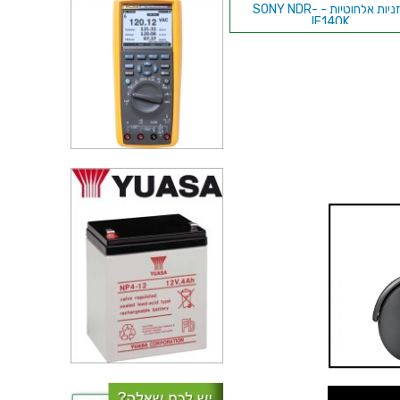
אוזניות אלחוטיות - SONY NDR-
IF140K
אוזניות BLUETOOTH עם רדיו
AV:LINK PBH10 BLK - FM
אוזניות AV:LINK 100.571 -
BLUETOOTH