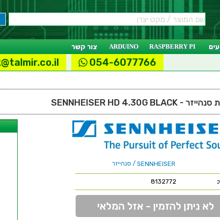
ים
RASPBERRY PI
ARDUINO
צור קשר
@talmir.co.il
054-6077766
ל
/ סנהייזר
SENNHEISER
8132772
לא ניתן להזמין - אזל המלאי