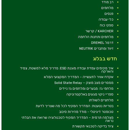
רב מודד
מלחמים
פנסים
כלי עבודה
ספקי כוח
KARCHER / קרשר
מלחמים ותחנות הלחמה
דרמל DREMEL
זיווד ומחברים NEUTRIK
חדש בבלוג
איך מקימים עמדת עבודה מוגנת ESD: מדריך מלא למשטח, צמיד
והארקה
אקדח אוויר לתעשייה – המדריך המקצועי המלא
ממסרים מצב מוצק – Solid State Relay
מלחמי גז: מבערים ומלחמים גז ניידים
ספריי ניקוי מגעים באלקטרוניקה
מלחציים לשולחן
בטריות נטענות: המדריך המקיף לכל מה שצריך לדעת
טכומטר דיגיטלי - מודד מהירות סיבוב
מצלמה תרמית – המדריך המקיף לטכנולוגיה שרואה את הבלתי
נראה
ציוד בדיקה לטכנאי תקשורת