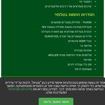
רספברי פיי
יצרנים מומלצים של רכיבים אלקטרוניים
הסדרות החמות בטלמיר
YUASA - סוללות,מצברים ומטענים
מקדחה/מברגה נטענת וסוללה נטענת 12V
זכוכית מגדלת שולחנית עם תאורה והגדלה
פליירים וקאטרים של חברת DURATOOL
כבלי HDMI איכותיים
מלחמי גז
אוזניות סנהייזר
מלחמים וציוד הלחמה מבית WELLER
ספייסר
סט כלי עבודה ידניים
משחזות דרמל
© כל הזכויות שמורות - טלמיר אלקטרוניקה בע''מ
תר זה נעשה שימוש בטכנולוגיות איסוף מידע כגון "עוגיות", לרבות על ידי צדדים
לישיים, כדי לספק לך חוויית גלישה טובה יותר וכן למטרות סטטיסטיקה. המשך
כתובת: דרך העצמאות 63, חיפה
הגלישה באתר מהווה הסכמתך לכך. למידע נוסף ראו את
מדיניות הפרטיות
טלפון:
04-8534564
המעודכנת שלנו.
אישור והמשך גלישה