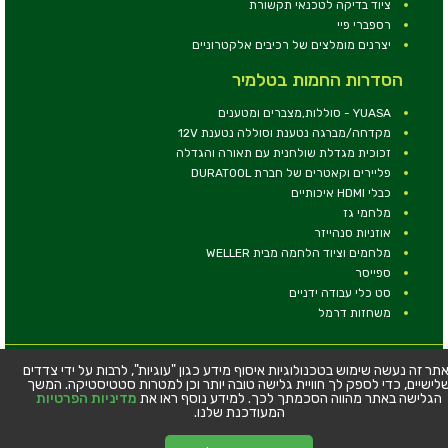
ציוד בדיקה לטכנאי תקשורת
רספברי פיי
יצרנים מומלצים של רכיבים אלקטרוניים
הסדרות החמות בטלמיר
YUASA - סוללות,מצברים ומטענים
מקדחה/מברגה נטענת וסוללה נטענת 12V
זכוכית מגדלת שולחנית עם תאורה והגדלה
פליירים וקאטרים של חברת DURATOOL
כבלי HDMI איכותיים
מלחמי גז
אוזניות סנהייזר
מלחמים וציוד הלחמה מבית WELLER
ספייסר
סט כלי עבודה ידניים
משחזות דרמל
© כל הזכויות שמורות - טלמיר אלקטרוניקה בע''מ
תר זה נעשה שימוש בטכנולוגיות איסוף מידע כגון "עוגיות", לרבות על ידי צדדים
לישיים, כדי לספק לך חוויית גלישה טובה יותר וכן למטרות סטטיסטיקה. המשך
כתובת: דרך העצמאות 63, חיפה
הגלישה באתר מהווה הסכמתך לכך. למידע נוסף ראו את
מדיניות הפרטיות
טלפון:
04-8534564
המעודכנת שלנו.