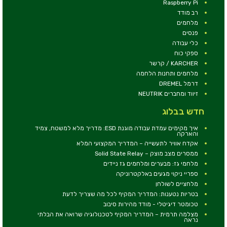
Raspberry Pi
רב מודד
מלחמים
פנסים
כלי עבודה
ספקי כוח
KARCHER / קרשר
מלחמים ותחנות הלחמה
דרמל DREMEL
זיווד ומחברים NEUTRIK
חדש בבלוג
איך מקימים עמדת עבודה מוגנת ESD: מדריך מלא למשטח, צמיד
והארקה
אקדח אוויר לתעשייה – המדריך המקצועי המלא
ממסרים מצב מוצק – Solid State Relay
מלחמי גז: מבערים ומלחמים גז ניידים
ספריי ניקוי מגעים באלקטרוניקה
מלחציים לשולחן
בטריות נטענות: המדריך המקיף לכל מה שצריך לדעת
טכומטר דיגיטלי - מודד מהירות סיבוב
מצלמה תרמית – המדריך המקיף לטכנולוגיה שרואה את הבלתי
נראה