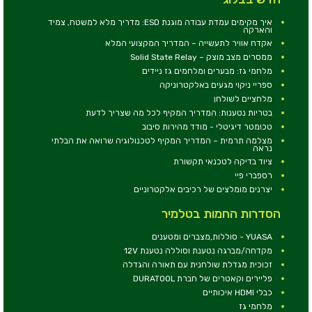
איך מקימים עמדת עבודה מוגנת ESD: מדריך מלא למשטח, צמיד
והארקה
אקדח אוויר לתעשייה – המדריך המקצועי המלא
ממסרים מצב מוצק – Solid State Relay
מלחמי גז: מבערים ומלחמים גז ניידים
ספריי ניקוי מגעים באלקטרוניקה
מלחציים לשולחן
בטריות נטענות: המדריך המקיף לכל מה שצריך לדעת
טכומטר דיגיטלי - מודד מהירות סיבוב
מצלמה תרמית – המדריך המקיף לטכנולוגיה שרואה את הבלתי
נראה
ציוד בדיקה לטכנאי תקשורת
רספברי פיי
יצרנים מומלצים של רכיבים אלקטרוניים
הסדרות החמות בטלמיר
YUASA - סוללות,מצברים ומטענים
מקדחה/מברגה נטענת וסוללה נטענת 12V
זכוכית מגדלת שולחנית עם תאורה והגדלה
פליירים וקאטרים של חברת DURATOOL
כבלי HDMI איכותיים
מלחמי גז