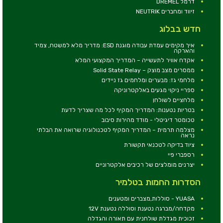
דרמל DREMEL
זיווד ומחברים NEUTRIK
חדש בבלוג
איך מקימים עמדת עבודה מוגנת ESD: מדריך מלא למשטח, צמיד
והארקה
אקדח אוויר לתעשייה – המדריך המקצועי המלא
ממסרים מצב מוצק – Solid State Relay
מלחמי גז: מבערים ומלחמים גז ניידים
ספריי ניקוי מגעים באלקטרוניקה
מלחציים לשולחן
בטריות נטענות: המדריך המקיף לכל מה שצריך לדעת
טכומטר דיגיטלי - מודד מהירות סיבוב
מצלמה תרמית – המדריך המקיף לטכנולוגיה שרואה את הבלתי
נראה
ציוד בדיקה לטכנאי תקשורת
רספברי פיי
יצרנים מומלצים של רכיבים אלקטרוניים
הסדרות החמות בטלמיר
YUASA - סוללות,מצברים ומטענים
מקדחה/מברגה נטענת וסוללה נטענת 12V
זכוכית מגדלת שולחנית עם תאורה והגדלה