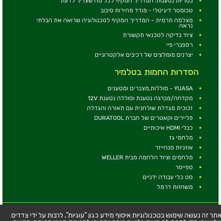
בטריות נטענות: המדריך המקיף לכל מה שצריך לדעת
טכומטר דיגיטלי - מודד מהירות סיבוב
מצלמה תרמית – המדריך המקיף לטכנולוגיה שרואה את הבלתי
נראה
ציוד בדיקה לטכנאי תקשורת
רספברי פיי
יצרנים מומלצים של רכיבים אלקטרוניים
הסדרות החמות בטלמיר
YUASA - סוללות,מצברים ומטענים
מקדחה/מברגה נטענת וסוללה נטענת 12V
זכוכית מגדלת שולחנית עם תאורה והגדלה
פליירים וקאטרים של חברת DURATOOL
כבלי HDMI איכותיים
מלחמי גז
אוזניות סנהייזר
מלחמים וציוד הלחמה מבית WELLER
ספייסר
סט כלי עבודה ידניים
משחזות דרמל
© כל הזכויות שמורות - טלמיר אלקטרוניקה בע''מ
תר זה נעשה שימוש בטכנולוגיות איסוף מידע כגון "עוגיות", לרבות על ידי צדדים