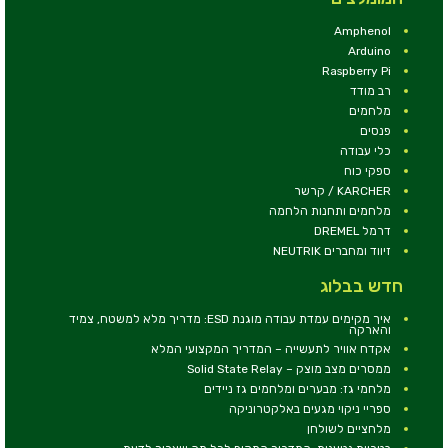
Amphenol
Arduino
Raspberry Pi
רב מודד
מלחמים
פנסים
כלי עבודה
ספקי כוח
KARCHER / קרשר
מלחמים ותחנות הלחמה
דרמל DREMEL
זיווד ומחברים NEUTRIK
חדש בבלוג
איך מקימים עמדת עבודה מוגנת ESD: מדריך מלא למשטח, צמיד
והארקה
אקדח אוויר לתעשייה – המדריך המקצועי המלא
ממסרים מצב מוצק – Solid State Relay
מלחמי גז: מבערים ומלחמים גז ניידים
ספריי ניקוי מגעים באלקטרוניקה
מלחציים לשולחן