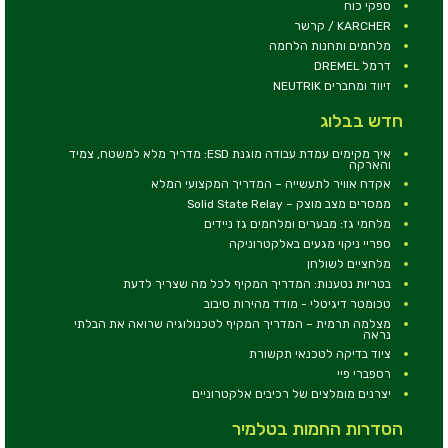
ספקי כוח
KARCHER / קרשר
מלחמים ותחנות הלחמה
דרמל DREMEL
זיווד ומחברים NEUTRIK
חדש בבלוג
איך מקימים עמדת עבודה מוגנת ESD: מדריך מלא למשטח, צמיד
והארקה
אקדח אוויר לתעשייה – המדריך המקצועי המלא
ממסרים מצב מוצק – Solid State Relay
מלחמי גז: מבערים ומלחמים גז ניידים
ספריי ניקוי מגעים באלקטרוניקה
מלחציים לשולחן
בטריות נטענות: המדריך המקיף לכל מה שצריך לדעת
טכומטר דיגיטלי - מודד מהירות סיבוב
מצלמה תרמית – המדריך המקיף לטכנולוגיה שרואה את הבלתי
נראה
ציוד בדיקה לטכנאי תקשורת
רספברי פיי
יצרנים מומלצים של רכיבים אלקטרוניים
הסדרות החמות בטלמיר