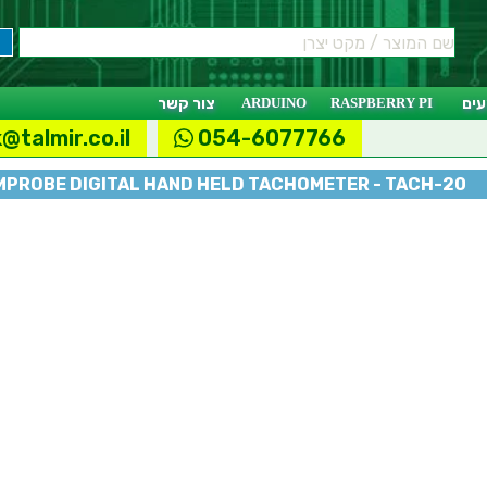
ים
RASPBERRY PI
ARDUINO
צור קשר
@talmir.co.il
054-6077766
MPROBE DIGITAL HAND HELD TACHOMETER - TACH-20