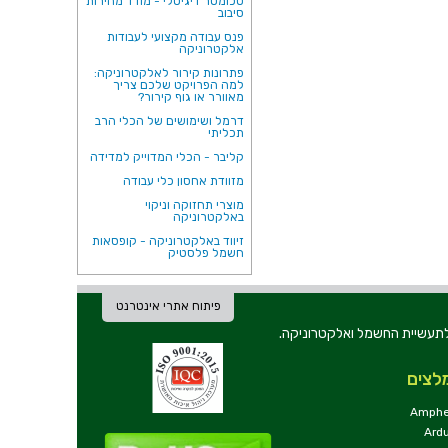
טכומטר דיגיטלי - מודד מהירות
סיבוב
פנס עבודה מקצועי לעבודות
אלקטרוניקה
פתרונות קירור לאלקטרוניקה:
למה הפרויקט שלכם צריך
מאוורר או גוף קירור?
דרמל ושימושים של הכלי הרב
תכליתי
קליבר - הכלי המדוייק למדידה
מזוודת אחסון כלי עבודה
מוצרי תחזוקה וניקוי
באלקטרוניקה
זיווד באלקטרוניקה - קופסאות
חשמל פלסטיק
פיתוח אתרי אינטרנט
ת וכלי עבודה לתעשיית החשמל ואלקטרוניקה.
לצים
Amphe
Ard