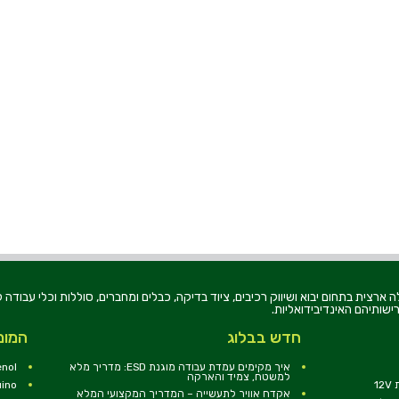
רוניקה בע"מ, הוקמה בשנת 1979, הינה מובילה ארצית בתחום יבוא ושיווק רכיבים, ציוד בדיקה, כבלים ומחברים, סוללו
ישותיהם האינדיבידואליות.
חדש בבלוג
המומ
איך מקימים עמדת עבודה מוגנת ESD: מדריך מלא
nol
למשטח, צמיד והארקה
1
uino
אקדח אוויר לתעשייה – המדריך המקצועי המלא