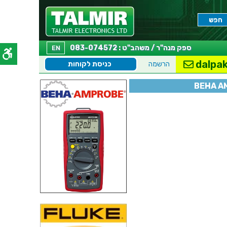
ספק מנה"ר / משהב"ט : 083-074572
EN
dalpak
הרשמה
כניסת לקוחות
BEHA A