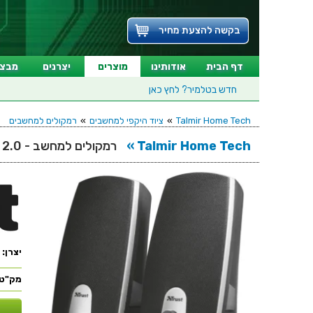
בקשה להצעת מחיר
דף הבית
אודותינו
מוצרים
יצרנים
מבצע
חדש בטלמיר?
לחץ כאן
Talmir Home Tech
»
ציוד היקפי למחשבים
»
רמקולים למחשבים
Talmir Home Tech »
רמקולים למחשב - TRUST MILA 2.0
יצרן:
מק"ט: