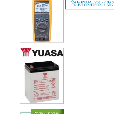
י קורא כרטיסי זיכרון אוניברסלי
TRUST CR-1350P - USB2
מתאם רשת חשמל TP-Link
AV600 600M - שתי יחידות
מפצל USB 2.0 פאסיבי עם 7 יציאות
- PRO-SIGNAL U2-7HUB