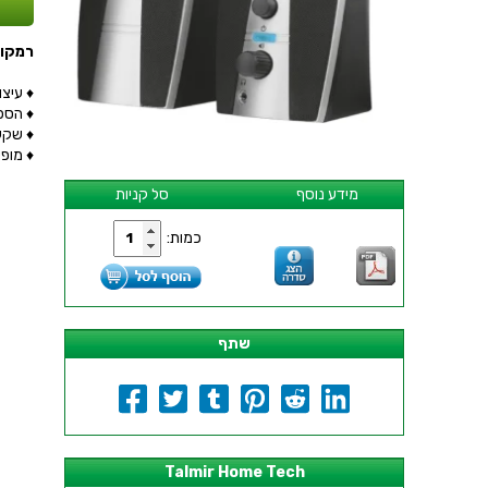
רמקולים ל
♦ עיצו
♦ הספק : ( 10W
♦ שקע
♦ מופעלים
מידע נוסף
סל קניות
כמות:
שתף
Talmir Home Tech