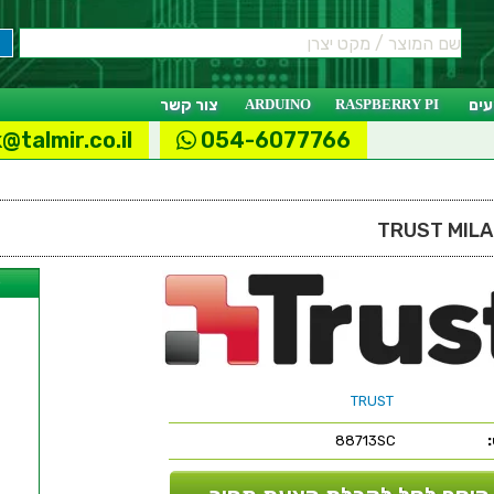
ים
RASPBERRY PI
ARDUINO
צור קשר
@talmir.co.il
054-6077766
ל
TRUST
88713SC