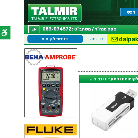
ספק מנה"ר / משהב"ט : 083-074572
EN
dalpak
הרשמה
כניסת לקוחות
קוחותינו התעניינו גם ב...