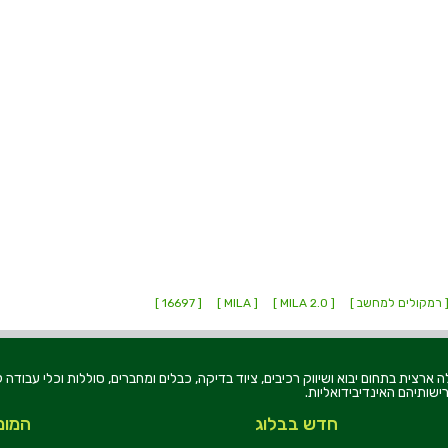
 רמקולים למחשב ]
[ MILA 2.0 ]
[ MILA ]
[ 16697 ]
רוניקה בע"מ, הוקמה בשנת 1979, הינה מובילה ארצית בתחום יבוא ושיווק רכיבים, ציוד בדיקה, כבלים ומחברים, סוללו
ישותיהם האינדיבידואליות.
חדש בבלוג
המומ