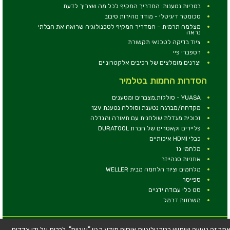
בטריות נטענות: המדריך המקיף לכל מה שצריך לדעת
טכומטר דיגיטלי - מודד מהירות סיבוב
מצלמה תרמית – המדריך המקיף לטכנולוגיה שרואה את הבלתי
נראה
ציוד בדיקה לטכנאי תקשורת
רספברי פיי
יצרנים מומלצים של רכיבים אלקטרוניים
הסדרות החמות בטלמיר
YUASA - סוללות,מצברים ומטענים
מקדחה/מברגה נטענת וסוללה נטענת 12V
זכוכית מגדלת שולחנית עם תאורה והגדלה
פליירים וקאטרים של חברת DURATOOL
כבלי HDMI איכותיים
מלחמי גז
אוזניות סנהייזר
מלחמים וציוד הלחמה מבית WELLER
ספייסר
סט כלי עבודה ידניים
משחזות דרמל
© כל הזכויות שמורות - טלמיר אלקטרוניקה בע''מ
תר זה נעשה שימוש בטכנולוגיות איסוף מידע כגון "עוגיות", לרבות על ידי צדדים