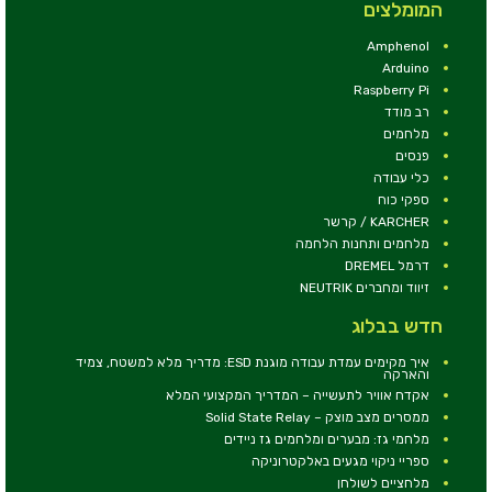
המומלצים
Amphenol
Arduino
Raspberry Pi
רב מודד
מלחמים
פנסים
כלי עבודה
ספקי כוח
KARCHER / קרשר
מלחמים ותחנות הלחמה
דרמל DREMEL
זיווד ומחברים NEUTRIK
חדש בבלוג
איך מקימים עמדת עבודה מוגנת ESD: מדריך מלא למשטח, צמיד
והארקה
אקדח אוויר לתעשייה – המדריך המקצועי המלא
ממסרים מצב מוצק – Solid State Relay
מלחמי גז: מבערים ומלחמים גז ניידים
ספריי ניקוי מגעים באלקטרוניקה
מלחציים לשולחן