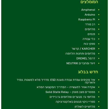
המומלצים
Amphenol
Arduino
Raspberry Pi
רב מודד
מלחמים
פנסים
כלי עבודה
ספקי כוח
KARCHER / קרשר
מלחמים ותחנות הלחמה
דרמל DREMEL
זיווד ומחברים NEUTRIK
חדש בבלוג
איך מקימים עמדת עבודה מוגנת ESD: מדריך מלא למשטח, צמיד
והארקה
אקדח אוויר לתעשייה – המדריך המקצועי המלא
ממסרים מצב מוצק – Solid State Relay
מלחמי גז: מבערים ומלחמים גז ניידים
ספריי ניקוי מגעים באלקטרוניקה
מלחציים לשולחן