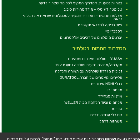
בטריות נטענות: המדריך המקיף לכל מה שצריך לדעת
טכומטר דיגיטלי - מודד מהירות סיבוב
מצלמה תרמית – המדריך המקיף לטכנולוגיה שרואה את הבלתי
נראה
ציוד בדיקה לטכנאי תקשורת
רספברי פיי
יצרנים מומלצים של רכיבים אלקטרוניים
הסדרות החמות בטלמיר
YUASA - סוללות,מצברים ומטענים
מקדחה/מברגה נטענת וסוללה נטענת 12V
זכוכית מגדלת שולחנית עם תאורה והגדלה
פליירים וקאטרים של חברת DURATOOL
כבלי HDMI איכותיים
מלחמי גז
אוזניות סנהייזר
מלחמים וציוד הלחמה מבית WELLER
ספייסר
סט כלי עבודה ידניים
משחזות דרמל
© כל הזכויות שמורות - טלמיר אלקטרוניקה בע''מ
תר זה נעשה שימוש בטכנולוגיות איסוף מידע כגון "עוגיות", לרבות על ידי צדדים