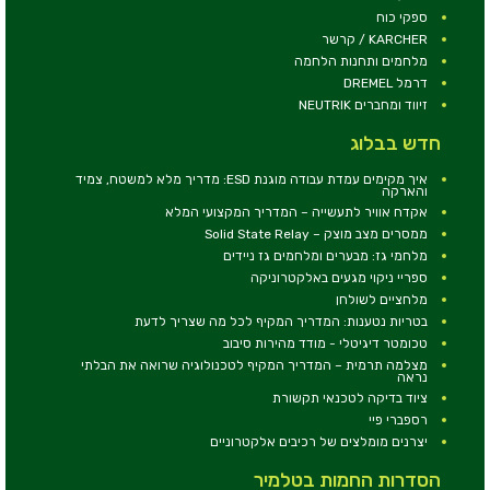
ספקי כוח
KARCHER / קרשר
מלחמים ותחנות הלחמה
דרמל DREMEL
זיווד ומחברים NEUTRIK
חדש בבלוג
איך מקימים עמדת עבודה מוגנת ESD: מדריך מלא למשטח, צמיד
והארקה
אקדח אוויר לתעשייה – המדריך המקצועי המלא
ממסרים מצב מוצק – Solid State Relay
מלחמי גז: מבערים ומלחמים גז ניידים
ספריי ניקוי מגעים באלקטרוניקה
מלחציים לשולחן
בטריות נטענות: המדריך המקיף לכל מה שצריך לדעת
טכומטר דיגיטלי - מודד מהירות סיבוב
מצלמה תרמית – המדריך המקיף לטכנולוגיה שרואה את הבלתי
נראה
ציוד בדיקה לטכנאי תקשורת
רספברי פיי
יצרנים מומלצים של רכיבים אלקטרוניים
הסדרות החמות בטלמיר