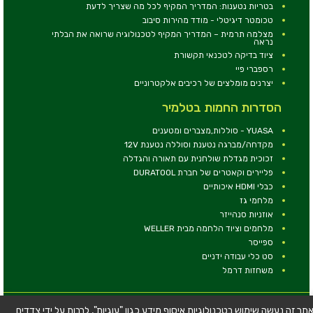
בטריות נטענות: המדריך המקיף לכל מה שצריך לדעת
טכומטר דיגיטלי - מודד מהירות סיבוב
מצלמה תרמית – המדריך המקיף לטכנולוגיה שרואה את הבלתי
נראה
ציוד בדיקה לטכנאי תקשורת
רספברי פיי
יצרנים מומלצים של רכיבים אלקטרוניים
הסדרות החמות בטלמיר
YUASA - סוללות,מצברים ומטענים
מקדחה/מברגה נטענת וסוללה נטענת 12V
זכוכית מגדלת שולחנית עם תאורה והגדלה
פליירים וקאטרים של חברת DURATOOL
כבלי HDMI איכותיים
מלחמי גז
אוזניות סנהייזר
מלחמים וציוד הלחמה מבית WELLER
ספייסר
סט כלי עבודה ידניים
משחזות דרמל
© כל הזכויות שמורות - טלמיר אלקטרוניקה בע''מ
תר זה נעשה שימוש בטכנולוגיות איסוף מידע כגון "עוגיות", לרבות על ידי צדדים