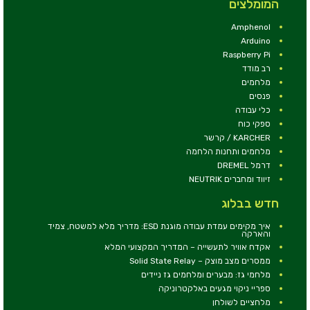
המומלצים
Amphenol
Arduino
Raspberry Pi
רב מודד
מלחמים
פנסים
כלי עבודה
ספקי כוח
KARCHER / קרשר
מלחמים ותחנות הלחמה
דרמל DREMEL
זיווד ומחברים NEUTRIK
חדש בבלוג
איך מקימים עמדת עבודה מוגנת ESD: מדריך מלא למשטח, צמיד
והארקה
אקדח אוויר לתעשייה – המדריך המקצועי המלא
ממסרים מצב מוצק – Solid State Relay
מלחמי גז: מבערים ומלחמים גז ניידים
ספריי ניקוי מגעים באלקטרוניקה
מלחציים לשולחן