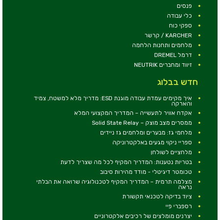
פנסים
כלי עבודה
ספקי כוח
KARCHER / קרשר
מלחמים ותחנות הלחמה
דרמל DREMEL
זיווד ומחברים NEUTRIK
חדש בבלוג
איך מקימים עמדת עבודה מוגנת ESD: מדריך מלא למשטח, צמיד
והארקה
אקדח אוויר לתעשייה – המדריך המקצועי המלא
ממסרים מצב מוצק – Solid State Relay
מלחמי גז: מבערים ומלחמים גז ניידים
ספריי ניקוי מגעים באלקטרוניקה
מלחציים לשולחן
בטריות נטענות: המדריך המקיף לכל מה שצריך לדעת
טכומטר דיגיטלי - מודד מהירות סיבוב
מצלמה תרמית – המדריך המקיף לטכנולוגיה שרואה את הבלתי
נראה
ציוד בדיקה לטכנאי תקשורת
רספברי פיי
יצרנים מומלצים של רכיבים אלקטרוניים