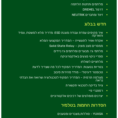
מלחמים ותחנות הלחמה
דרמל DREMEL
זיווד ומחברים NEUTRIK
חדש בבלוג
איך מקימים עמדת עבודה מוגנת ESD: מדריך מלא למשטח, צמיד
והארקה
אקדח אוויר לתעשייה – המדריך המקצועי המלא
ממסרים מצב מוצק – Solid State Relay
מלחמי גז: מבערים ומלחמים גז ניידים
ספריי ניקוי מגעים באלקטרוניקה
מלחציים לשולחן
בטריות נטענות: המדריך המקיף לכל מה שצריך לדעת
טכומטר דיגיטלי - מודד מהירות סיבוב
מצלמה תרמית – המדריך המקיף לטכנולוגיה שרואה את הבלתי
נראה
ציוד בדיקה לטכנאי תקשורת
רספברי פיי
יצרנים מומלצים של רכיבים אלקטרוניים
הסדרות החמות בטלמיר
YUASA - סוללות,מצברים ומטענים