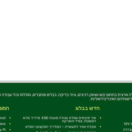
רוניקה בע"מ, הוקמה בשנת 1979, הינה מובילה ארצית בתחום יבוא ושיווק רכיבים, ציוד בדיקה, כבלים ומחברים, סוללו
ישותיהם האינדיבידואליות.
חדש בבלוג
המומ
איך מקימים עמדת עבודה מוגנת ESD: מדריך מלא
nol
למשטח, צמיד והארקה
1
uino
אקדח אוויר לתעשייה – המדריך המקצועי המלא
הגדלה
y Pi