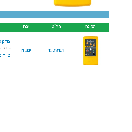
תמונה
מק"ט
יצרן
בודק סדר
בודק סדר 
1538101
FLUKE
ציוד ב