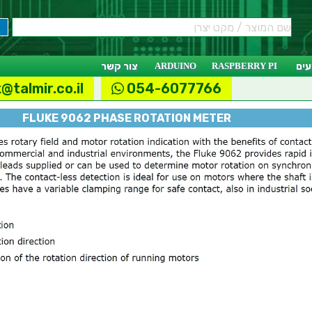
ים
RASPBERRY PI
ARDUINO
צור קשר
@talmir.co.il
054-6077766
FLUKE 9062 PHASE ROTATION METER