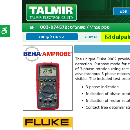
ספק מנה"ר / משהב"ט : 083-074572
EN
dalpak
הרשמה
כניסת לקוחות