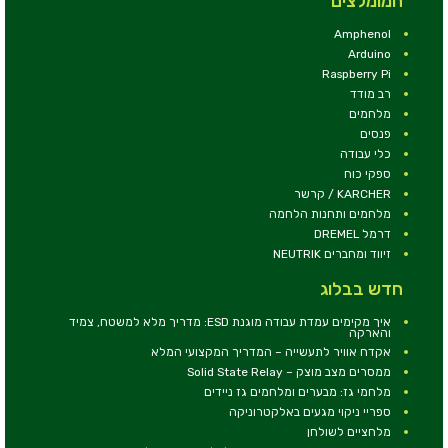
המומלצים
Amphenol
Arduino
Raspberry Pi
רב מודד
מלחמים
פנסים
כלי עבודה
ספקי כוח
KARCHER / קרשר
מלחמים ותחנות הלחמה
דרמל DREMEL
זיווד ומחברים NEUTRIK
חדש בבלוג
איך מקימים עמדת עבודה מוגנת ESD: מדריך מלא למשטח, צמיד
והארקה
אקדח אוויר לתעשייה – המדריך המקצועי המלא
ממסרים מצב מוצק – Solid State Relay
מלחמי גז: מבערים ומלחמים גז ניידים
ספריי ניקוי מגעים באלקטרוניקה
מלחציים לשולחן