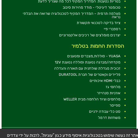
בטריות נטענות: המדריך המקיף לכל מה שצריך לדעת
טכומטר דיגיטלי - מודד מהירות סיבוב
מצלמה תרמית – המדריך המקיף לטכנולוגיה שרואה את הבלתי
נראה
ציוד בדיקה לטכנאי תקשורת
רספברי פיי
יצרנים מומלצים של רכיבים אלקטרוניים
הסדרות החמות בטלמיר
YUASA - סוללות,מצברים ומטענים
מקדחה/מברגה נטענת וסוללה נטענת 12V
זכוכית מגדלת שולחנית עם תאורה והגדלה
פליירים וקאטרים של חברת DURATOOL
כבלי HDMI איכותיים
מלחמי גז
אוזניות סנהייזר
מלחמים וציוד הלחמה מבית WELLER
ספייסר
סט כלי עבודה ידניים
משחזות דרמל
© כל הזכויות שמורות - טלמיר אלקטרוניקה בע''מ
תר זה נעשה שימוש בטכנולוגיות איסוף מידע כגון "עוגיות", לרבות על ידי צדדים