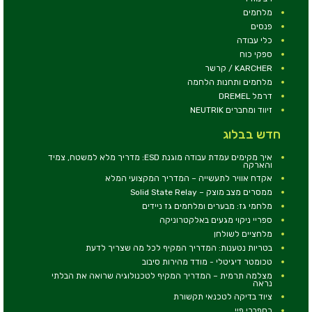
מלחמים
פנסים
כלי עבודה
ספקי כוח
KARCHER / קרשר
מלחמים ותחנות הלחמה
דרמל DREMEL
זיווד ומחברים NEUTRIK
חדש בבלוג
איך מקימים עמדת עבודה מוגנת ESD: מדריך מלא למשטח, צמיד
והארקה
אקדח אוויר לתעשייה – המדריך המקצועי המלא
ממסרים מצב מוצק – Solid State Relay
מלחמי גז: מבערים ומלחמים גז ניידים
ספריי ניקוי מגעים באלקטרוניקה
מלחציים לשולחן
בטריות נטענות: המדריך המקיף לכל מה שצריך לדעת
טכומטר דיגיטלי - מודד מהירות סיבוב
מצלמה תרמית – המדריך המקיף לטכנולוגיה שרואה את הבלתי
נראה
ציוד בדיקה לטכנאי תקשורת
רספברי פיי