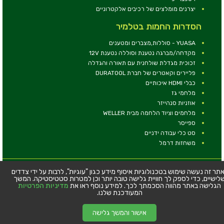
יצרנים מומלצים של רכיבים אלקטרוניים
הסדרות החמות בטלמיר
YUASA - סוללות,מצברים ומטענים
מקדחה/מברגה נטענת וסוללה נטענת 12V
זכוכית מגדלת שולחנית עם תאורה והגדלה
פליירים וקאטרים של חברת DURATOOL
כבלי HDMI איכותיים
מלחמי גז
אוזניות סנהייזר
מלחמים וציוד הלחמה מבית WELLER
ספייסר
סט כלי עבודה ידניים
משחזות דרמל
© כל הזכויות שמורות - טלמיר אלקטרוניקה בע''מ
תר זה נעשה שימוש בטכנולוגיות איסוף מידע כגון "עוגיות", לרבות על ידי צדדים
לישיים, כדי לספק לך חוויית גלישה טובה יותר וכן למטרות סטטיסטיקה. המשך
כתובת: דרך העצמאות 63, חיפה
הגלישה באתר מהווה הסכמתך לכך. למידע נוסף ראו את
מדיניות הפרטיות
טלפון:
04-8534564
המעודכנת שלנו.
אישור והמשך גלישה