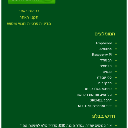
נגישות באתר
תקנון האתר
מדיניות פרטיות ותנאי שימוש
המומלצים
Amphenol
Arduino
Raspberry Pi
רב מודד
מלחמים
פנסים
כלי עבודה
ספקי כוח
KARCHER / קרשר
מלחמים ותחנות הלחמה
דרמל DREMEL
זיווד ומחברים NEUTRIK
חדש בבלוג
איך מקימים עמדת עבודה מוגנת ESD: מדריך מלא למשטח, צמיד