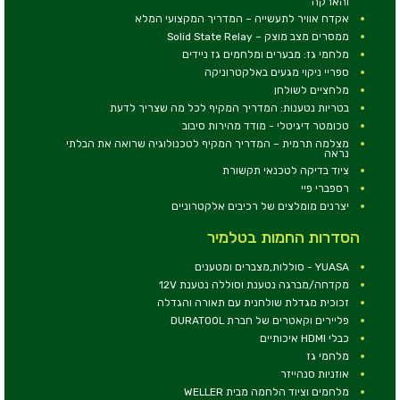
והארקה
אקדח אוויר לתעשייה – המדריך המקצועי המלא
ממסרים מצב מוצק – Solid State Relay
מלחמי גז: מבערים ומלחמים גז ניידים
ספריי ניקוי מגעים באלקטרוניקה
מלחציים לשולחן
בטריות נטענות: המדריך המקיף לכל מה שצריך לדעת
טכומטר דיגיטלי - מודד מהירות סיבוב
מצלמה תרמית – המדריך המקיף לטכנולוגיה שרואה את הבלתי
נראה
ציוד בדיקה לטכנאי תקשורת
רספברי פיי
יצרנים מומלצים של רכיבים אלקטרוניים
הסדרות החמות בטלמיר
YUASA - סוללות,מצברים ומטענים
מקדחה/מברגה נטענת וסוללה נטענת 12V
זכוכית מגדלת שולחנית עם תאורה והגדלה
פליירים וקאטרים של חברת DURATOOL
כבלי HDMI איכותיים
מלחמי גז
אוזניות סנהייזר
מלחמים וציוד הלחמה מבית WELLER