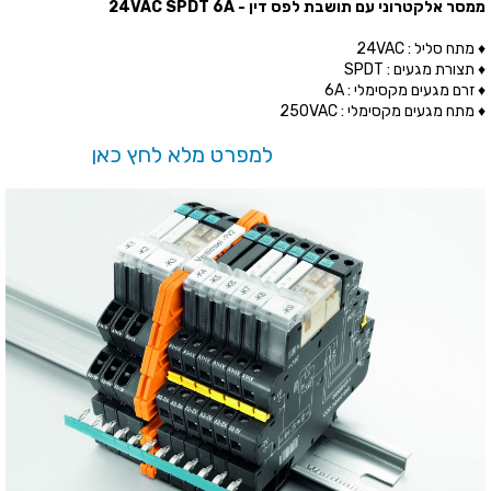
ממסר אלקטרוני עם תושבת לפס דין - 24VAC SPDT 6A
♦ מתח סליל : 24VAC
♦ תצורת מגעים : SPDT
♦ זרם מגעים מקסימלי : 6A
♦ מתח מגעים מקסימלי : 250VAC
למפרט מלא לחץ כאן