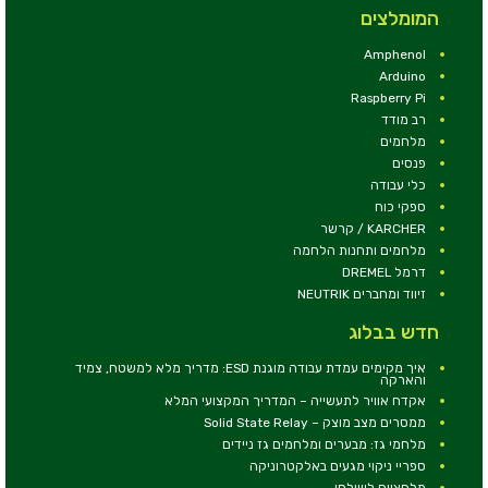
המומלצים
Amphenol
Arduino
Raspberry Pi
רב מודד
מלחמים
פנסים
כלי עבודה
ספקי כוח
KARCHER / קרשר
מלחמים ותחנות הלחמה
דרמל DREMEL
זיווד ומחברים NEUTRIK
חדש בבלוג
איך מקימים עמדת עבודה מוגנת ESD: מדריך מלא למשטח, צמיד
והארקה
אקדח אוויר לתעשייה – המדריך המקצועי המלא
ממסרים מצב מוצק – Solid State Relay
מלחמי גז: מבערים ומלחמים גז ניידים
ספריי ניקוי מגעים באלקטרוניקה
מלחציים לשולחן