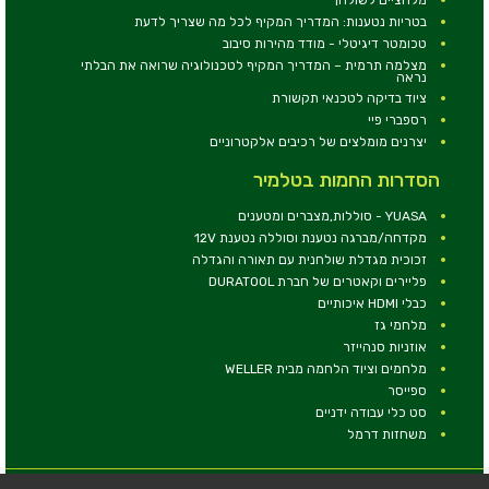
בטריות נטענות: המדריך המקיף לכל מה שצריך לדעת
טכומטר דיגיטלי - מודד מהירות סיבוב
מצלמה תרמית – המדריך המקיף לטכנולוגיה שרואה את הבלתי
נראה
ציוד בדיקה לטכנאי תקשורת
רספברי פיי
יצרנים מומלצים של רכיבים אלקטרוניים
הסדרות החמות בטלמיר
YUASA - סוללות,מצברים ומטענים
מקדחה/מברגה נטענת וסוללה נטענת 12V
זכוכית מגדלת שולחנית עם תאורה והגדלה
פליירים וקאטרים של חברת DURATOOL
כבלי HDMI איכותיים
מלחמי גז
אוזניות סנהייזר
מלחמים וציוד הלחמה מבית WELLER
ספייסר
סט כלי עבודה ידניים
משחזות דרמל