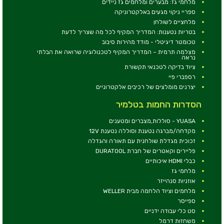
מלחמי גז: מבערים ומלחמים גז ניידים
ספריי ניקוי מגעים באלקטרוניקה
מלחציים לשולחן
בטריות נטענות: המדריך המקיף לכל מה שצריך לדעת
טכומטר דיגיטלי - מודד מהירות סיבוב
מצלמה תרמית – המדריך המקיף לטכנולוגיה שרואה את הבלתי
נראה
ציוד בדיקה לטכנאי תקשורת
רספברי פיי
יצרנים מומלצים של רכיבים אלקטרוניים
הסדרות החמות בטלמיר
YUASA - סוללות,מצברים ומטענים
מקדחה/מברגה נטענת וסוללה נטענת 12V
זכוכית מגדלת שולחנית עם תאורה והגדלה
פליירים וקאטרים של חברת DURATOOL
כבלי HDMI איכותיים
מלחמי גז
אוזניות סנהייזר
מלחמים וציוד הלחמה מבית WELLER
ספייסר
סט כלי עבודה ידניים
משחזות דרמל