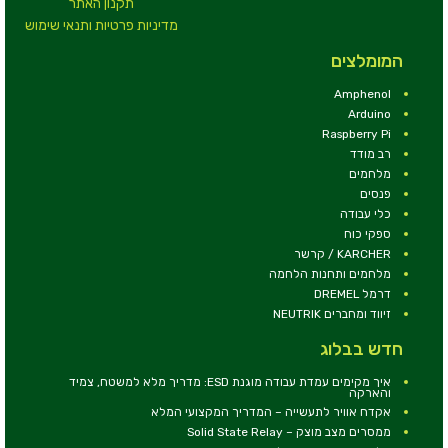
תקנון האתר
מדיניות פרטיות ותנאי שימוש
המומלצים
Amphenol
Arduino
Raspberry Pi
רב מודד
מלחמים
פנסים
כלי עבודה
ספקי כוח
KARCHER / קרשר
מלחמים ותחנות הלחמה
דרמל DREMEL
זיווד ומחברים NEUTRIK
חדש בבלוג
איך מקימים עמדת עבודה מוגנת ESD: מדריך מלא למשטח, צמיד
והארקה
אקדח אוויר לתעשייה – המדריך המקצועי המלא
ממסרים מצב מוצק – Solid State Relay