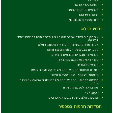
KARCHER / קרשר
מלחמים ותחנות הלחמה
דרמל DREMEL
זיווד ומחברים NEUTRIK
חדש בבלוג
איך מקימים עמדת עבודה מוגנת ESD: מדריך מלא למשטח, צמיד
והארקה
אקדח אוויר לתעשייה – המדריך המקצועי המלא
ממסרים מצב מוצק – Solid State Relay
מלחמי גז: מבערים ומלחמים גז ניידים
ספריי ניקוי מגעים באלקטרוניקה
מלחציים לשולחן
בטריות נטענות: המדריך המקיף לכל מה שצריך לדעת
טכומטר דיגיטלי - מודד מהירות סיבוב
מצלמה תרמית – המדריך המקיף לטכנולוגיה שרואה את הבלתי
נראה
ציוד בדיקה לטכנאי תקשורת
רספברי פיי
יצרנים מומלצים של רכיבים אלקטרוניים
הסדרות החמות בטלמיר