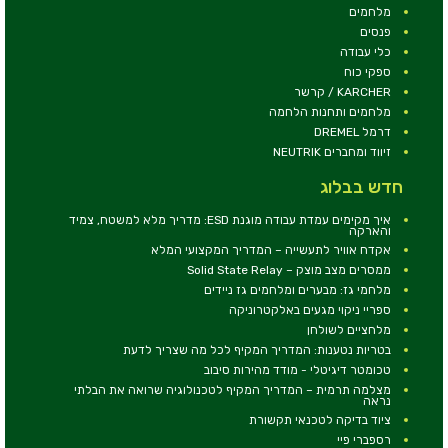
מלחמים
פנסים
כלי עבודה
ספקי כוח
KARCHER / קרשר
מלחמים ותחנות הלחמה
דרמל DREMEL
זיווד ומחברים NEUTRIK
חדש בבלוג
איך מקימים עמדת עבודה מוגנת ESD: מדריך מלא למשטח, צמיד
והארקה
אקדח אוויר לתעשייה – המדריך המקצועי המלא
ממסרים מצב מוצק – Solid State Relay
מלחמי גז: מבערים ומלחמים גז ניידים
ספריי ניקוי מגעים באלקטרוניקה
מלחציים לשולחן
בטריות נטענות: המדריך המקיף לכל מה שצריך לדעת
טכומטר דיגיטלי - מודד מהירות סיבוב
מצלמה תרמית – המדריך המקיף לטכנולוגיה שרואה את הבלתי
נראה
ציוד בדיקה לטכנאי תקשורת
רספברי פיי