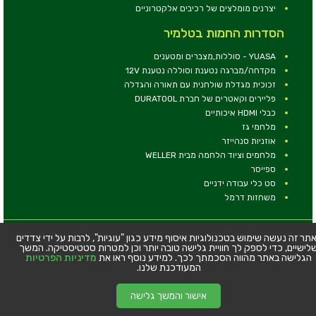
יצרנים מומלצים של רכיבים אלקטרוניים
הסדרות החמות בטלמיר
YUASA - סוללות,מצברים ומטענים
מקדחה/מברגה נטענת וסוללה נטענת 12V
זכוכית מגדלת שולחנית עם תאורה והגדלה
פליירים וקאטרים של חברת DURATOOL
כבלי HDMI איכותיים
מלחמי גז
אוזניות סנהייזר
מלחמים וציוד הלחמה מבית WELLER
ספייסר
סט כלי עבודה ידניים
משחזות דרמל
© כל הזכויות שמורות - טלמיר אלקטרוניקה בע''מ
תר זה נעשה שימוש בטכנולוגיות איסוף מידע כגון "עוגיות", לרבות על ידי צדדים
לישיים, כדי לספק לך חוויית גלישה טובה יותר וכן למטרות סטטיסטיקה. המשך
כתובת: דרך העצמאות 63, חיפה
הגלישה באתר מהווה הסכמתך לכך. למידע נוסף ראו את
מדיניות הפרטיות
טלפון:
04-8534564
המעודכנת שלנו.
אישור והמשך גלישה