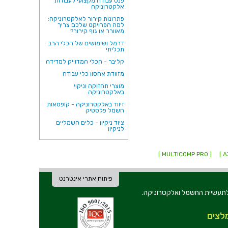
פנס עבודה מקצועי לעבודות
אלקטרוניקה
פתרונות קירור לאלקטרוניקה:
למה הפרויקט שלכם צריך
מאוורר או גוף קירור?
דרמל ושימושים של הכלי הרב
תכליתי
קליבר - הכלי המדוייק למדידה
מזוודת אחסון כלי עבודה
מוצרי תחזוקה וניקוי
באלקטרוניקה
זיווד באלקטרוניקה - קופסאות
חשמל פלסטיק
ציוד ניקיון - כלים חשמליים
לניקיון
[ MULTICOMP PRO ]
פיתוח אתרי אינטרנט
ת וכלי עבודה לתעשיית החשמל ואלקטרוניקה.
לצים