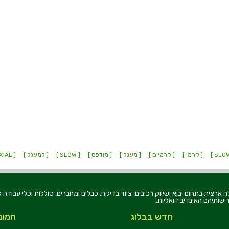
[ קרמי ]
[ קרמיים ]
[ מעגל ]
[ מודפס ]
[ SLOW ]
[ למעגל ]
[ AXIAL ]
רוניקה בע"מ, הוקמה בשנת 1979, הינה מובילה ארצית בתחום יבוא ושיווק רכיבים, ציוד בדיקה, כבלים ומחברים, סוללו
ישותיהם האינדיבידואליות.
חדש בבלוג
המומ