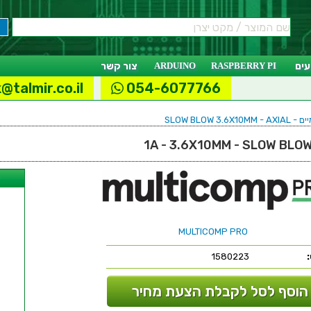
ים
RASPBERRY PI
ARDUINO
צור קשר
@talmir.co.il
054-6077766
SLOW BLOW 3.6X
ל
MULTICOMP PRO
1580223
הוסף לסל לקבלת הצעת מחיר