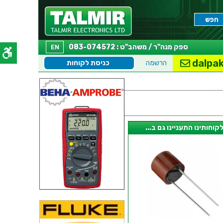
ספק מנה"ר / משהב"ט : 083-074572
EN
dalpak
הרשמה
כניסת לקוחות
קוחותינו התעניינו גם ב...