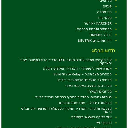
מלחמים
פנסים
כלי עבודה
ספקי כוח
KARCHER / קרשר
מלחמים ותחנות הלחמה
דרמל DREMEL
זיווד ומחברים NEUTRIK
חדש בבלוג
איך מקימים עמדת עבודה מוגנת ESD: מדריך מלא למשטח, צמיד
והארקה
אקדח אוויר לתעשייה – המדריך המקצועי המלא
ממסרים מצב מוצק – Solid State Relay
מלחמי גז: מבערים ומלחמים גז ניידים
ספריי ניקוי מגעים באלקטרוניקה
מלחציים לשולחן
בטריות נטענות: המדריך המקיף לכל מה שצריך לדעת
טכומטר דיגיטלי - מודד מהירות סיבוב
מצלמה תרמית – המדריך המקיף לטכנולוגיה שרואה את הבלתי
נראה
ציוד בדיקה לטכנאי תקשורת
רספברי פיי