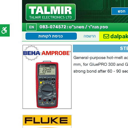
ספק מנה"ר / משהב"ט : 083-074572
EN
dalpak
הרשמה
כניסת לקוחות
ST