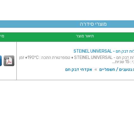
מוצרי סידרה
תיאור מוצר
מיד
ם - STEINEL UNIVERSAL
חבילת מקלות דבק חם - STEINEL UNIVERSAL ♦ טמפרטורת התכה : 190ºC♦ זמן
ות...
 נטענים / חשמליים
»
אקדחי דבק חם