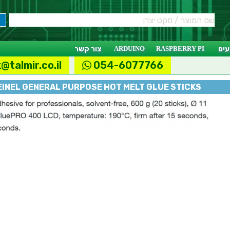
ים
RASPBERRY PI
ARDUINO
צור קשר
@talmir.co.il
054-6077766
EINEL GENERAL PURPOSE HOT MELT GLUE STICKS