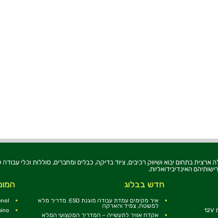
רוניקה בע"מ, הוקמה בשנת 1979, הינה מובילה ארצית בתחום יבוא ושיווק רכיבים, ציוד בדיקה, כבלים ומחברים, סוללו
ישותיהם האינדיבידואליות.
חדש בבלוג
המומ
איך מקימים עמדת עבודה מוגנת ESD: מדריך מלא
nol
למשטח, צמיד והארקה
1
uino
אקדח אוויר לתעשייה – המדריך המקצועי המלא