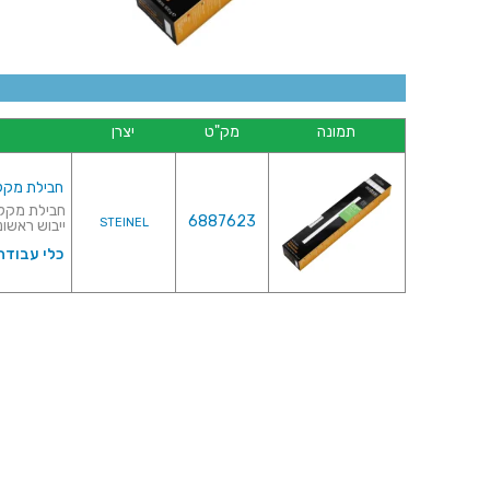
תמונה
מק"ט
יצרן
חבילת מקלות דבק ח
6887623
STEINEL
ייבוש ראשוני : 15 שני
כלי עבודה