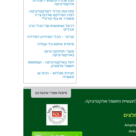
פנס עבודה מקצועי לעבודות
אלקטרוניקה
פתרונות קירור לאלקטרוניקה:
למה הפרויקט שלכם צריך
מאוורר או גוף קירור?
דרמל ושימושים של הכלי הרב
תכליתי
קליבר - הכלי המדוייק למדידה
מזוודת אחסון כלי עבודה
מוצרי תחזוקה וניקוי
באלקטרוניקה
זיווד באלקטרוניקה - קופסאות
חשמל פלסטיק
חבילת סוללות - לבית או
תעשייה
פיתוח אתרי אינטרנט
ת וכלי עבודה לתעשיית החשמל ואלקטרוניקה.
לצים
Amphe
Ard