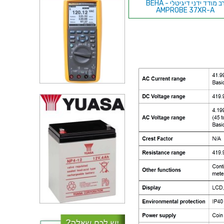
רב מודד ידני דיגיטלי - BEHA
AMPROBE 37XR-A
רב מודד פינצטה חכמה - IDEAL-
TEK LCR METER
רב מודד ידני דיגיטלי - EXTECH
EX365