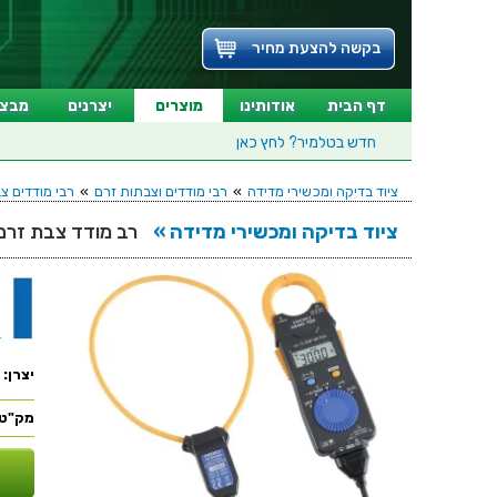
בקשה להצעת מחיר
דף הבית
אודותינו
מוצרים
יצרנים
מבצע
חדש בטלמיר?
לחץ כאן
ציוד בדיקה ומכשירי מדידה
»
רבי מודדים וצבתות זרם
»
רבי מודדים צבתו
ציוד בדיקה ומכשירי מדידה »
רב מודד צבת זרם ידני דיגי
יצרן:
מק"ט: