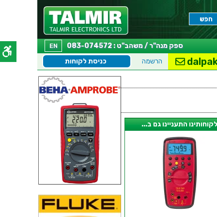
ספק מנה"ר / משהב"ט : 083-074572
EN
dalpak
הרשמה
כניסת לקוחות
קוחותינו התעניינו גם ב...