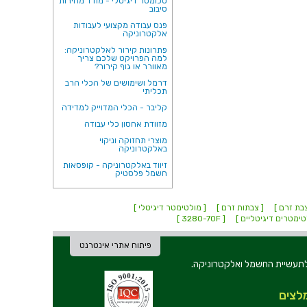
טכומטר דיגיטלי - מודד מהירות
סיבוב
פנס עבודה מקצועי לעבודות
אלקטרוניקה
פתרונות קירור לאלקטרוניקה:
למה הפרויקט שלכם צריך
מאוורר או גוף קירור?
דרמל ושימושים של הכלי הרב
תכליתי
קליבר - הכלי המדוייק למדידה
מזוודת אחסון כלי עבודה
מוצרי תחזוקה וניקוי
באלקטרוניקה
זיווד באלקטרוניקה - קופסאות
חשמל פלסטיק
בת זרם ]
[ צבתות זרם ]
[ מולטימטר דיגיטלי ]
טימטרים דיגיטליים ]
[ 3280-70F ]
פיתוח אתרי אינטרנט
ת וכלי עבודה לתעשיית החשמל ואלקטרוניקה.
לצים