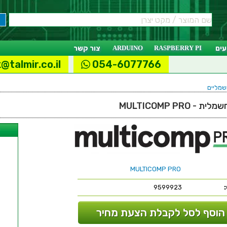
ים
RASPBERRY PI
ARDUINO
צור קשר
@talmir.co.il
054-6077766
שמליים
MULTICOMP PR
ל
MULTICOMP PRO
9599923
הוסף לסל לקבלת הצעת מחיר