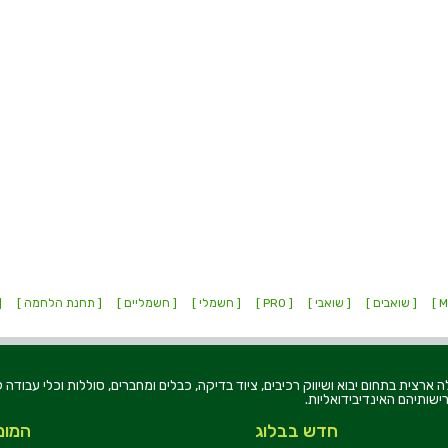
[ שואבים ]
[ שואבי ]
[ PRO ]
[ חשמלי ]
[ חשמליים ]
[ תחנת הלחמה ]
[
רוניקה בע"מ, הוקמה בשנת 1979, הינה מובילה ארצית בתחום יבוא ושיווק רכיבים, ציוד בדיקה, כבלים ומחברים, סוללו
ישותיהם האינדיבידואליות.
חדש בבלוג
המומ