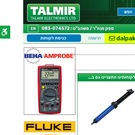
ספק מנה"ר / משהב"ט : 083-074572
EN
dalpak
הרשמה
כניסת לקוחות
קוחותינו התעניינו גם ב...