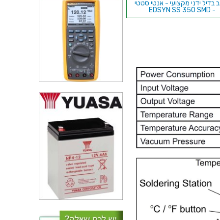
 בדיל ידני מקצועי - אנטי סטטי
- EDSYN SS 350 SMD
גליל סרט יונק בדיל - XURON
WICKGUN SIZE 3
סרט יונק בדיל - עובי 3 מ''מ -
CHEMTRONICS 80-3-5