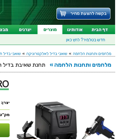
בקשה להצעת מחיר
דף הבית
אודותינו
מוצרים
יצרנים
מבצע
חדש בטלמיר?
לחץ כאן
מלחמים ותחנות הלחמה
»
שואבי בדיל לאלקטרוניקה
»
שואבי בדיל ח
מלחמים ותחנות הלחמה »
תחנת שאיבת בדיל חשמלית - O
יצרן:
מק"ט: