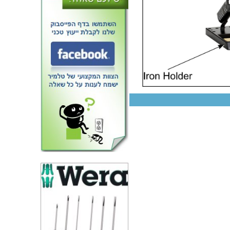
 בדיל ידני אנטי סטטי מקצועי -
גוף מתכת - DURATOOL 908-
366A-F