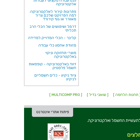
פנס עבודה מקצועי לעבודות
אלקטרוניקה
פתרונות קירור לאלקטרוניקה:
למה הפרויקט שלכם צריך
מאוורר או גוף קירור?
דרמל ושימושים של הכלי הרב
תכליתי
קליבר - הכלי המדוייק למדידה
מזוודת אחסון כלי עבודה
מוצרי תחזוקה וניקוי
באלקטרוניקה
זיווד באלקטרוניקה - קופסאות
חשמל פלסטיק
ציוד ניקיון - כלים חשמליים
לניקיון
 תחנות הלחמה ]
[ שואבי בדיל ]
[ MULTICOMP PRO ]
פיתוח אתרי אינטרנט
ת וכלי עבודה לתעשיית החשמל ואלקטרוניקה.
לצים