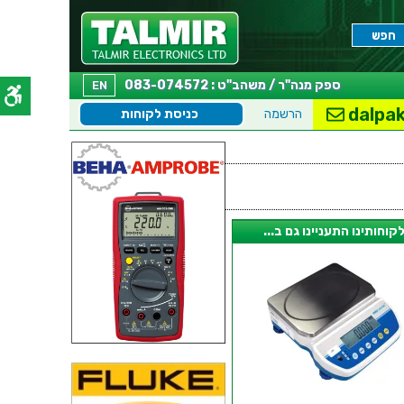
ספק מנה"ר / משהב"ט : 083-074572
EN
dalpak
הרשמה
כניסת לקוחות
קוחותינו התעניינו גם ב...