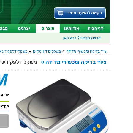
בקשה להצעת מחיר
דף הבית
אודותינו
מוצרים
יצרנים
מבצע
חדש בטלמיר?
לחץ כאן
ציוד בדיקה ומכשירי מדידה
»
משקלים דיגיטליים
»
משקלי דלפק דיגיט
ציוד בדיקה ומכשירי מדידה »
משקל דלפק דיגיטלי - עד 6 ק''ג - רזול
יצרן:
מק"ט: