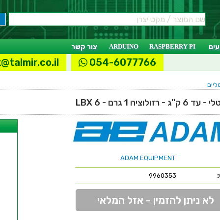
ים
RASPBERRY PI
ARDUINO
צור קשר
@talmir.co.il
054-6077766
ליים
וציה 1 גרם - LBX 6
ל
ADAM EQUIPMENT
9960353
לא ניתן להזמין - אזל המלאי