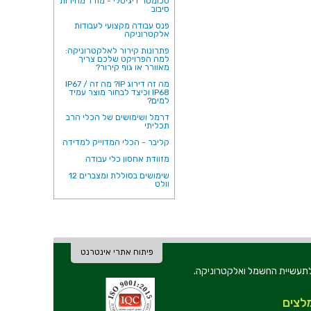
טכומטר דיגיטלי - מודד מהירות
סיבוב
פנס עבודה מקצועי לעבודות
אלקטרוניקה
פתרונות קירור לאלקטרוניקה:
למה הפרויקט שלכם צריך
מאוורר או גוף קירור?
מה זה דירוג IP? מה זה IP67 /
IP68 וכיצד לבחור מוצר עמיד
למים?
דרמל ושימושים של הכלי הרב
תכליתי
קליבר - הכלי המדוייק למדידה
מזוודת אחסון כלי עבודה
שימושים בסוללת ומצברים 12
וולט
פיתוח אתרי אינטרנט
ת וכלי עבודה לתעשיית החשמל ואלקטרוניקה.
לצים