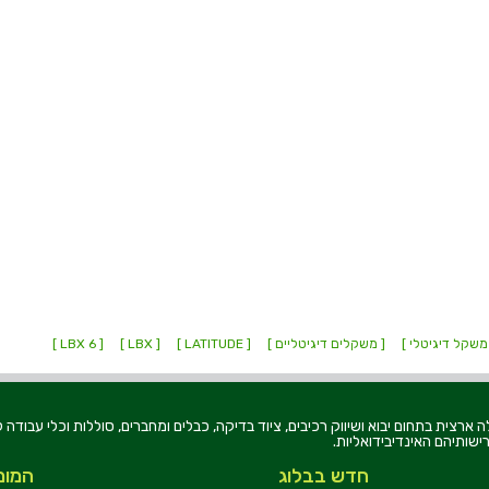
משקל דיגיטלי ]
[ משקלים דיגיטליים ]
[ LATITUDE ]
[ LBX ]
[ LBX 6 ]
רוניקה בע"מ, הוקמה בשנת 1979, הינה מובילה ארצית בתחום יבוא ושיווק רכיבים, ציוד בדיקה, כבלים ומחברים, סוללו
ישותיהם האינדיבידואליות.
חדש בבלוג
המומ