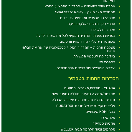
והארקה
אקדח אוויר לתעשייה – המדריך המקצועי המלא
ממסרים מצב מוצק – Solid State Relay
מלחמי גז: מבערים ומלחמים גז ניידים
ספריי ניקוי מגעים באלקטרוניקה
מלחציים לשולחן
בטריות נטענות: המדריך המקיף לכל מה שצריך לדעת
טכומטר דיגיטלי - מודד מהירות סיבוב
מצלמה תרמית – המדריך המקיף לטכנולוגיה שרואה את הבלתי
נראה
ציוד בדיקה לטכנאי תקשורת
רספברי פיי
יצרנים מומלצים של רכיבים אלקטרוניים
הסדרות החמות בטלמיר
YUASA - סוללות,מצברים ומטענים
מקדחה/מברגה נטענת וסוללה נטענת 12V
זכוכית מגדלת שולחנית עם תאורה והגדלה
פליירים וקאטרים של חברת DURATOOL
כבלי HDMI איכותיים
מלחמי גז
אוזניות סנהייזר
מלחמים וציוד הלחמה מבית WELLER